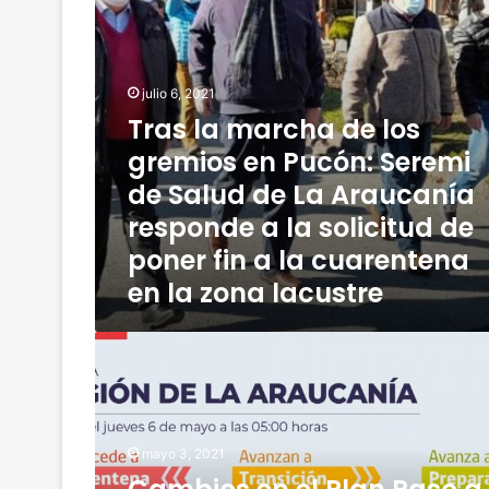
2
a
0
r
0
c
%
h
julio 6, 2021
u
a
n
Tras la marcha de los
d
i
e
gremios en Pucón: Seremi
d
l
de Salud de La Araucanía
a
o
d
s
responde a la solicitud de
e
g
poner fin a la cuarentena
s
r
d
en la zona lacustre
e
e
m
a
i
C
y
o
a
u
s
m
d
e
b
a
n
i
s
P
mayo 3, 2021
o
s
u
s
o