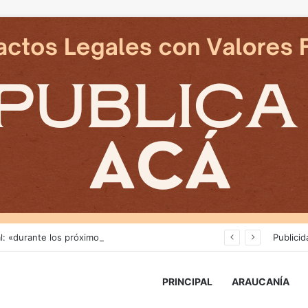
Delegado Presidencial: «durante los próximos días se pronostican bajas temperaturas e incluso nevadas en algunos sectores de la Región»
Publicid
PRINCIPAL
ARAUCANÍA