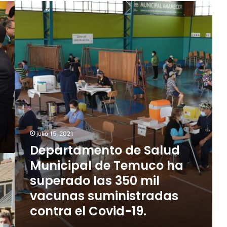
D
e
p
a
r
t
a
m
e
n
t
o
d
julio 15, 2021
e
Departamento de Salud
S
Municipal de Temuco ha
a
l
superado las 350 mil
u
vacunas suministradas
d
contra el Covid-19.
M
u