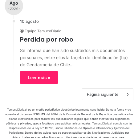
Ago
- 2024 -
10 agosto
Equipo TemucoDiario
Perdida por robo
Se informa que han sido sustraídos mis documentos
personales, entre ellos la tarjeta de identificación (tip)
de Gendarmería de Chile…
Leer más »
Página siguiente
TemucoDiario.cl es un medio periodístico electrónico legalmente constituido. De esta forma y de
acuerdo al dictamen N°60.513 del 2004 de la Contraloría General de la República que valida a los
diarios electrónicos para realizar las publicaciones legales que deben efectuar los organismos
públicos y privados, queda facultado para publicar avisos legales. TemucoDiario.cl cumple con las
disposiciones de la Ley Nº 19.733, sobre Libertades de Opinión e Información y Ejercicio del
Periodismo. Dentro de los avisos que se pueden publicar están: Notificaciones Judiciales por
Avisos, balances y estados financieros, citaciones de accionistas, órdenes de no pago,