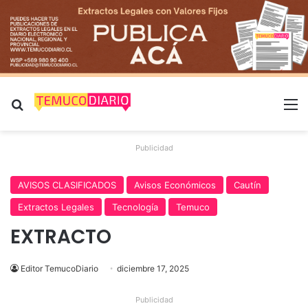
Buscar por
M
Publicidad
AVISOS CLASIFICADOS
Avisos Económicos
Cautín
Extractos Legales
Tecnología
Temuco
EXTRACTO
Editor TemucoDiario
diciembre 17, 2025
Publicidad