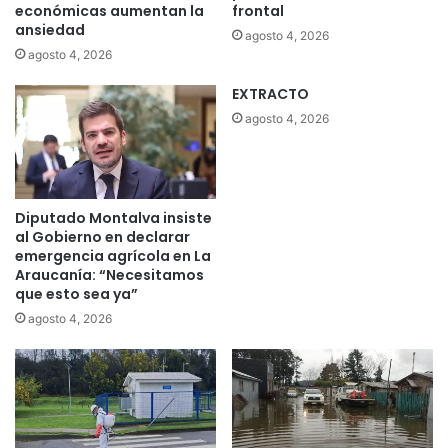
económicas aumentan la
frontal
e
ansiedad
n
agosto 4, 2026
t
agosto 4, 2026
a
EXTRACTO
n
c
agosto 4, 2026
o
n
d
u
Diputado Montalva insiste
c
al Gobierno en declarar
t
emergencia agrícola en La
a
Araucanía: “Necesitamos
s
que esto sea ya”
a
agosto 4, 2026
l
i
m
e
n
t