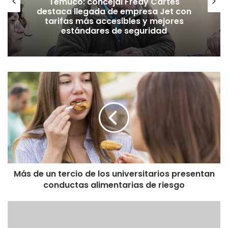
Temuco: concejal Fredy Cartes
destaca llegada de empresa Jet con
tarifas más accesibles y mejores
estándares de seguridad
M
á
s
d
e
u
n
t
e
Más de un tercio de los universitarios presentan
r
conductas alimentarias de riesgo
c
i
o
E
d
X
e
T