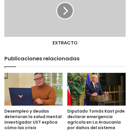
l
R
o
A
s
C
u
T
n
O
i
v
EXTRACTO
e
r
Publicaciones relacionadas
s
i
t
a
r
i
o
s
p
Desempleo y deudas
Diputado Tomás Kast pide
r
deterioran la salud mental:
declarar emergencia
e
investigador UST explica
agrícola en La Araucanía
s
cómo las crisis
por daños del sistema