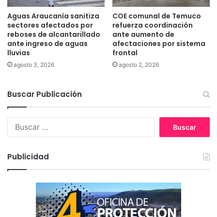
a
r
Aguas Araucanía sanitiza
COE comunal de Temuco
i
sectores afectados por
refuerza coordinación
a
reboses de alcantarillado
ante aumento de
s
ante ingreso de aguas
afectaciones por sistema
lluvias
frontal
d
e
agosto 3, 2026
agosto 2, 2026
r
i
Buscar Publicación
e
s
g
B
o
u
s
c
Publicidad
a
r
: