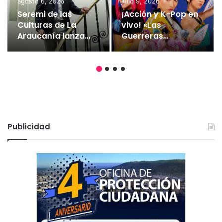
agosto 6, 2026
julio 9, 2026
Seremi de las
¡Acción y K-Pop en
Culturas de La
vivo! «Las
Araucanía lanza
Guerreras
Fondos Cultura
HUNTR/X» aterrizan
2027 con un
en el Teatro
aumento del 6,2%
Municipal de
en el Fondart
Temuco
Regional y un
enfoque ciudadano
Publicidad