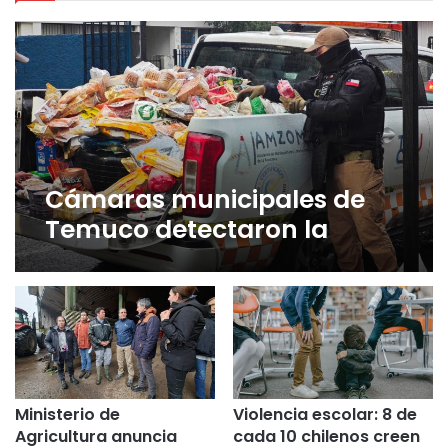
Cámaras municipales de
Temuco detectaron la
comercialización de
tonelada y media de
mercadería asiática ilegal
Ministerio de
Violencia escolar: 8 de
Agricultura anuncia
cada 10 chilenos creen