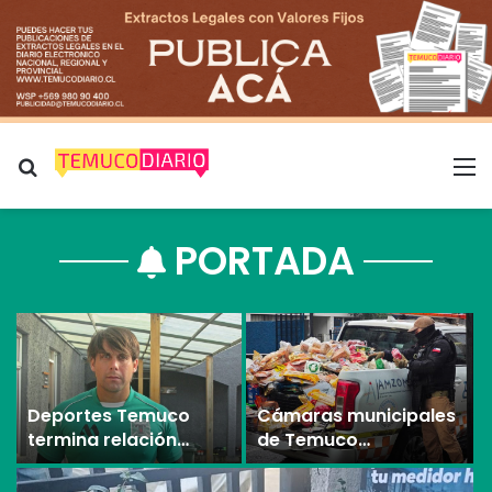
PORTADA
s
Deportes Temuco
Cámaras municipales
termina relación
de Temuco
contractual con
detectaron la
Arturo Sanhueza tras
comercialización de