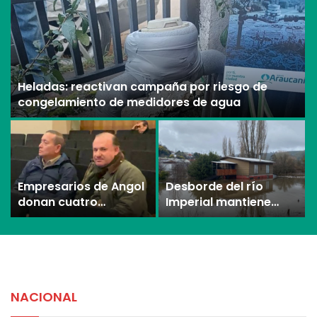
derrota ante Copiapó
tonelada y media de
mercadería asiática
ilegal
Heladas: reactivan campaña por riesgo de
congelamiento de medidores de agua
Empresarios de Angol
Desborde del río
donan cuatro
Imperial mantiene
hectáreas para
aisladas a miles de
apoyar reubicación
personas y deja
de familias afectadas
viviendas bajo el agua
por inundaciones
en La Araucanía
NACIONAL