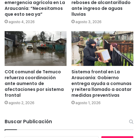
emergencia agrícola en La
reboses de alcantarillado
s
m
Araucanía: “Necesitamos
ante ingreso de aguas
h
i
que esto sea ya”
lluvias
o
l
agosto 4, 2026
agosto 3, 2026
p
k
d
i
e
l
c
o
a
s
l
d
i
e
d
a
COE comunal de Temuco
Sistema frontal en La
a
l
refuerza coordinación
Araucanía: Gobierno
d
i
ante aumento de
entrega ayuda a comunas
p
m
afectaciones por sistema
y reitera llamado a acatar
o
frontal
medidas preventivas
e
s
n
agosto 2, 2026
agosto 1, 2026
i
t
c
o
i
s
Buscar Publicación
o
p
n
a