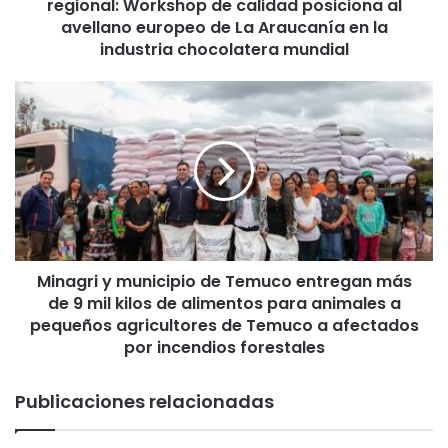
regional: Workshop de calidad posiciona al
y
A
avellano europeo de La Araucanía en la
g
industria chocolatera mundial
r
i
M
C
i
h
n
i
a
l
g
e
r
f
i
o
y
r
m
t
Minagri y municipio de Temuco entregan más
u
a
de 9 mil kilos de alimentos para animales a
n
l
i
pequeños agricultores de Temuco a afectados
e
c
por incendios forestales
c
i
e
p
Publicaciones relacionadas
n
i
p
o
r
d