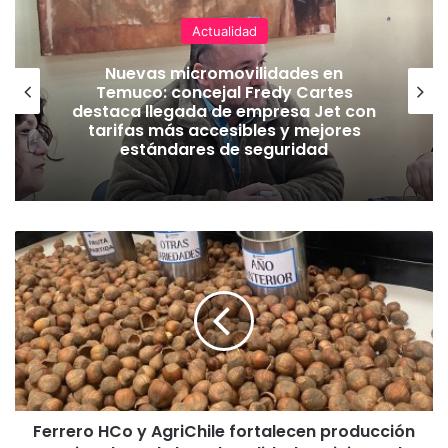
Actualidad
Nuevas micromovilidades en
Temuco: concejal Fredy Cartes
destaca llegada de empresa Jet con
tarifas más accesibles y mejores
estándares de seguridad
F
e
r
r
e
r
o
H
C
Ferrero HCo y AgriChile fortalecen producción
o