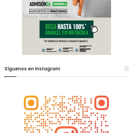
e
s
t
a
l
e
s
Síguenos en Instagram