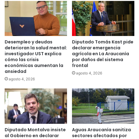
o
e
d
T
u
e
c
m
c
u
i
c
Desempleo y deudas
Diputado Tomás Kast pide
ó
o
deterioran la salud mental:
declarar emergencia
n
e
investigador UST explica
agrícola en La Araucanía
r
n
cómo las crisis
por daños del sistema
e
económicas aumentan la
frontal
t
g
ansiedad
r
agosto 4, 2026
i
e
agosto 4, 2026
o
g
n
a
a
n
l
m
:
á
W
s
o
d
Diputado Montalva insiste
Aguas Araucanía sanitiza
r
e
al Gobierno en declarar
sectores afectados por
k
9