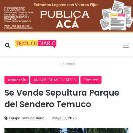
Buscar por
M
Publicidad
Araucanía
AVISOS CLASIFICADOS
Temuco
Se Vende Sepultura Parque
del Sendero Temuco
Equipo TemucoDiario
mayo 31, 2025