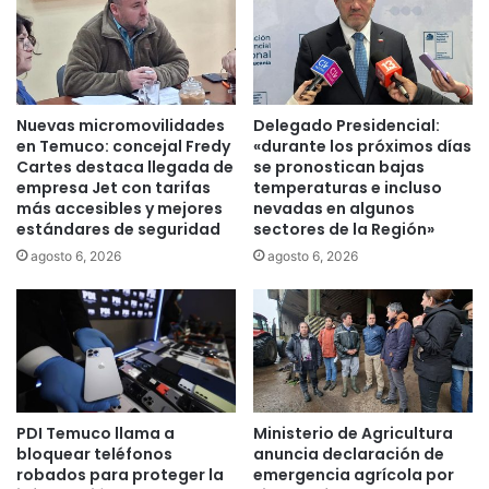
t
i
c
i
p
Nuevas micromovilidades
Delegado Presidencial:
a
en Temuco: concejal Fredy
«durante los próximos días
r
Cartes destaca llegada de
se pronostican bajas
o
empresa Jet con tarifas
temperaturas e incluso
n
más accesibles y mejores
nevadas en algunos
e
estándares de seguridad
sectores de la Región»
n
agosto 6, 2026
agosto 6, 2026
l
a
s
e
g
u
n
PDI Temuco llama a
Ministerio de Agricultura
d
bloquear teléfonos
anuncia declaración de
a
robados para proteger la
emergencia agrícola por
v