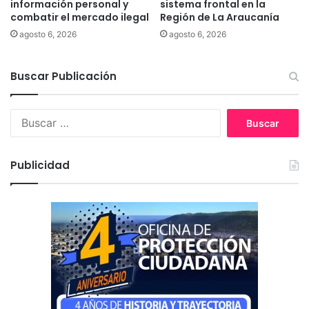
información personal y
sistema frontal en la
e
combatir el mercado ilegal
Región de La Araucanía
r
agosto 6, 2026
agosto 6, 2026
s
i
ó
Buscar Publicación
n
d
e
B
T
u
I
s
C
c
Publicidad
S
a
U
r
R
:
e
n
S
a
n
t
o