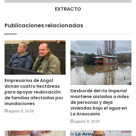
l
i
EXTRACTO
c
e
Publicaciones relacionadas
o
s
d
e
L
a
A
r
a
Empresarios de Angol
u
donan cuatro hectáreas
Desborde del río Imperial
c
para apoyar reubicación
mantiene aisladas a miles
a
de familias afectadas por
de personas y deja
inundaciones
n
viviendas bajo el agua en
í
agosto 6, 2026
La Araucanía
a
agosto 6, 2026
p
a
r