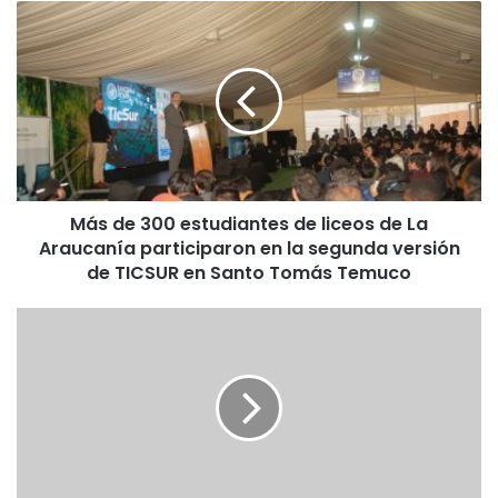
M
á
s
d
e
3
0
0
e
Más de 300 estudiantes de liceos de La
s
Araucanía participaron en la segunda versión
t
u
de TICSUR en Santo Tomás Temuco
d
i
E
a
X
n
T
t
R
e
A
s
C
d
T
e
O