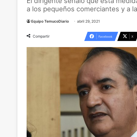
El dirigente señaló que esta medid
a los pequeños comerciantes y a l
Equipo TemucoDiario
abril 29, 2021
Compartir
Facebook
X