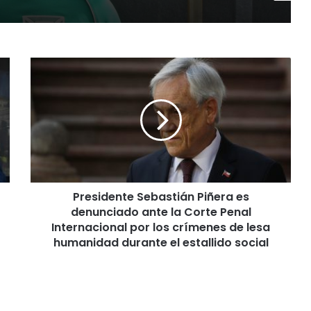
P
r
e
s
i
d
e
n
t
Presidente Sebastián Piñera es
e
denunciado ante la Corte Penal
S
e
Internacional por los crímenes de lesa
b
humanidad durante el estallido social
a
s
t
i