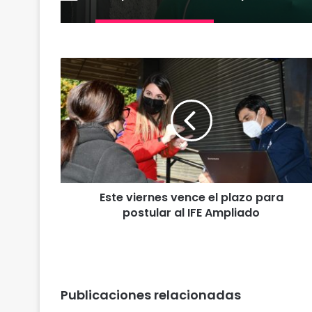
E
s
t
e
v
i
e
r
n
Este viernes vence el plazo para
e
postular al IFE Ampliado
s
v
e
n
c
e
Publicaciones relacionadas
e