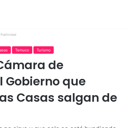
Publicidad
asas
Temuco
Turismo
 Cámara de
l Gobierno que
las Casas salgan de