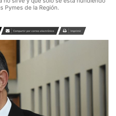
a no sirve y que solo se está hundiendo
as Pymes de la Región.
Compartir por correo electrónico
Imprimir