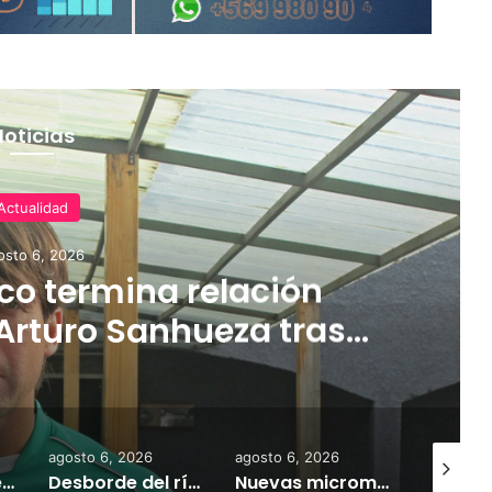
Noticias
Actualidad
osto 6, 2026
o termina relación
Arturo Sanhueza tras
ante Copiapó
agosto 6, 2026
agosto 6, 2026
agosto 7,
Empresarios de Angol donan cuatro hectáreas para apoyar reubicación de familias afectadas por inundaciones
Desborde del río Imperial mantiene aisladas a miles de personas y deja viviendas bajo el agua en La Araucanía
Nuevas micromovilidades en Temuco: concejal Fredy Cartes destaca llegada de empresa Jet con tarifas más accesibles y mejores estándares de seguridad