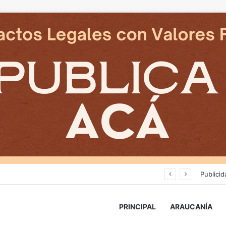
Deportes Temuco termina relación contractual con Arturo Sanhueza tras derrota ante Copiapó
Publicid
PRINCIPAL
ARAUCANÍA