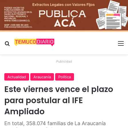
Buscar por
M
Publicidad
Actualidad
Araucanía
Política
Este viernes vence el plazo
para postular al IFE
Ampliado
En total, 358.074 familias de La Araucanía