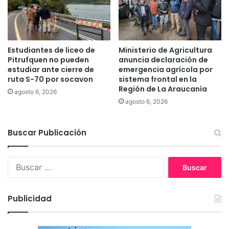
o
o
s
q
,
u
q
e
u
T
Estudiantes de liceo de
Ministerio de Agricultura
e
e
Pitrufquen no pueden
anuncia declaración de
d
m
estudiar ante cierre de
emergencia agrícola por
a
u
ruta S-70 por socavon
sistema frontal en la
e
Región de La Araucanía
c
agosto 6, 2026
n
o
agosto 6, 2026
p
y
r
P
i
Buscar Publicación
a
s
d
i
r
B
ó
e
u
n
l
s
p
a
c
r
s
Publicidad
a
e
C
r
v
a
:
e
s