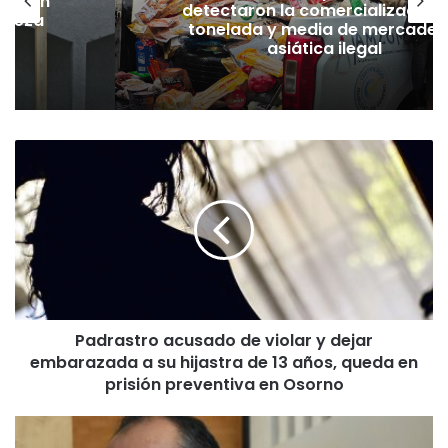
lación
detectaron la comercialización
hueza
tonelada y media de mercader
pó
asiática ilegal
P
a
d
r
a
s
t
r
o
Padrastro acusado de violar y dejar
a
embarazada a su hijastra de 13 años, queda en
c
u
prisión preventiva en Osorno
s
a
P
d
r