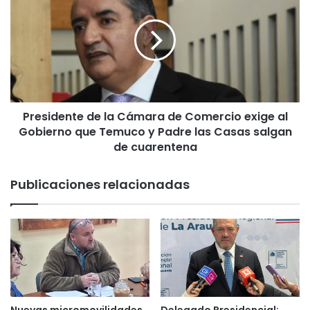
o
e
d
s
e
i
v
d
i
e
o
n
l
t
a
Presidente de la Cámara de Comercio exige al
e
r
Gobierno que Temuco y Padre las Casas salgan
d
y
e
de cuarentena
d
l
e
a
Publicaciones relacionadas
j
C
a
á
r
m
e
a
m
r
b
a
a
d
r
e
a
C