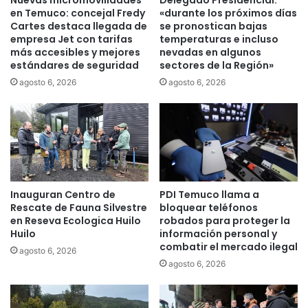
Nuevas micromovilidades
Delegado Presidencial:
z
o
en Temuco: concejal Fredy
«durante los próximos días
a
m
Cartes destaca llegada de
se pronostican bajas
d
e
empresa Jet con tarifas
temperaturas e incluso
a
más accesibles y mejores
nevadas en algunos
r
estándares de seguridad
sectores de la Región»
a
c
s
i
agosto 6, 2026
agosto 6, 2026
u
o
h
e
i
x
j
i
a
g
s
e
t
a
Inauguran Centro de
PDI Temuco llama a
r
l
Rescate de Fauna Silvestre
bloquear teléfonos
a
G
en Reseva Ecologica Huilo
robados para proteger la
d
o
Huilo
información personal y
e
b
combatir el mercado ilegal
agosto 6, 2026
1
i
agosto 6, 2026
3
e
a
r
ñ
n