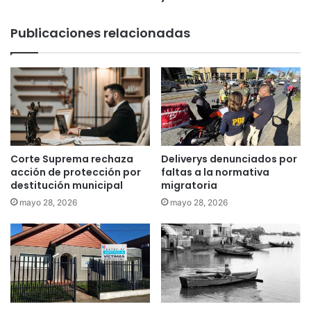
a
s
s
t
Publicaciones relacionadas
a
r
n
o
t
c
i
a
d
m
i
i
s
n
t
o
u
n
Corte Suprema rechaza
Deliverys denunciados por
r
o
acción de protección por
faltas a la normativa
b
e
destitución municipal
migratoria
i
s
mayo 28, 2026
mayo 28, 2026
o
l
s
a
:
a
"
s
D
a
e
m
t
b