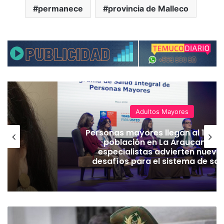
permanece
provincia de Malleco
Adultos Mayores
Personas mayores llegan al 14% d
población en La Araucanía y
especialistas advierten nuevo
desafíos para el sistema de sal
M
a