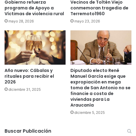
e
Gobierno refuerza
Vecinos de Toltén Viejo
l
programa de Apoyo a
conmemoran tragedia de
r
e
Víctimas de violencia rural
Terremoto1960
m
a
i
c
mayo 28, 2026
mayo 23, 2026
n
o
é
n
q
s
u
t
e
i
s
t
e
u
Año nuevo: Cábalas y
Diputado electo René
a
y
rituales para recibir el
Manuel García exige que
a
e
2026
expropiación en mega
c
n
toma de San Antonio no se
diciembre 31, 2025
o
t
financie a costa de
t
e
viviendas para La
a
"
Araucanía
d
diciembre 5, 2025
o
"
Buscar Publicación