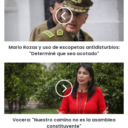
r
i
o
R
o
z
a
Mario Rozas y uso de escopetas antidisturbios:
s
"Determiné que sea acotado"
y
u
s
V
o
o
d
c
e
e
e
r
s
a
c
:
o
"
p
N
e
Vocera: "Nuestro camino no es la asamblea
u
t
constituyente"
e