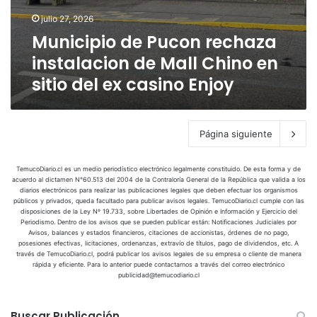
r
a
o
m
a
l
i
julio 27, 2026
e
n
a
A
i
n
n
r
Municipio de Pucon rechaza
f
r
t
t
2
e
r
a
instalacion de Mall Chino en
a
e
0
c
o
u
n
n
sitio del ex casino Enjoy
2
h
n
c
a
d
5
a
t
a
e
z
a
n
n
a
l
í
Página siguiente
c
i
a
i
n
p
a
s
TemucoDiario.cl es un medio periodístico electrónico legalmente constituido. De esta forma y de
o
d
acuerdo al dictamen N°60.513 del 2004 de la Contraloría General de la República que valida a los
t
r
diarios electrónicos para realizar las publicaciones legales que deben efectuar los organismos
e
a
públicos y privados, queda facultado para publicar avisos legales. TemucoDiario.cl cumple con las
p
E
disposiciones de la Ley Nº 19.733, sobre Libertades de Opinión e Información y Ejercicio del
l
r
Periodismo. Dentro de los avisos que se pueden publicar están: Notificaciones Judiciales por
l
a
Avisos, balances y estados financieros, citaciones de accionistas, órdenes de no pago,
e
e
c
posesiones efectivas, licitaciones, ordenanzas, extravío de títulos, pago de dividendos, etc. A
s
c
través de TemucoDiario.cl, podrá publicar los avisos legales de su empresa o cliente de manera
i
u
rápida y eficiente. Para lo anterior puede contactarnos a través del correo electrónico
t
o
publicidad@temucodiario.cl
n
r
n
t
i
d
o
c
Buscar Publicación