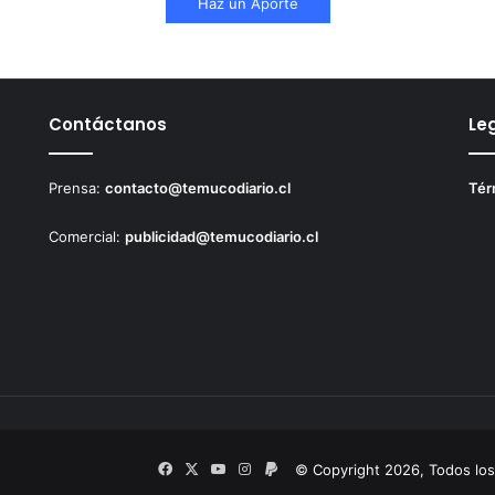
Haz un Aporte
Contáctanos
Le
Prensa:
contacto@temucodiario.cl
Tér
Comercial:
publicidad@temucodiario.cl
Facebook
X
YouTube
Instagram
PayPal
© Copyright 2026, Todos lo