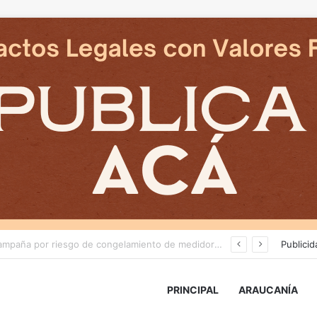
Deportes Temuco termina relación contractual con Arturo Sanhueza tras derrota ante Copiapó
Publicid
PRINCIPAL
ARAUCANÍA