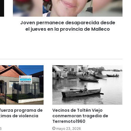
e
r
m
Joven permanece desaparecida desde
a
el jueves en la provincia de Malleco
n
e
c
e
d
e
s
a
p
a
r
e
c
i
fuerza programa de
Vecinos de Toltén Viejo
d
timas de violencia
conmemoran tragedia de
a
Terremoto1960
d
6
mayo 23, 2026