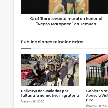
t
e
r
Graffitero levantó mural en honor al
o
"Negro Matapaco" en Temuco
l
e
v
a
Publicaciones relacionadas
n
t
ó
m
u
r
a
l
e
n
Deliverys denunciados por
Gobierno re
h
faltas a la normativa migratoria
Apoyo a Víc
o
rural
mayo 28, 2026
n
mayo 28, 202