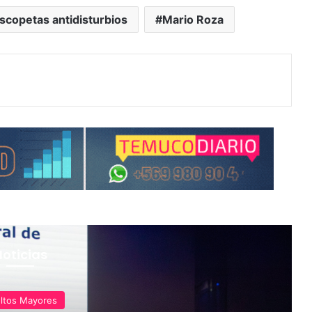
scopetas antidisturbios
Mario Roza
Noticias
ltos Mayores