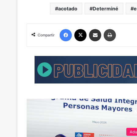
acotado
Determiné
e
Facebook
X
Compartir por correo electrónico
Imprimir
Compartir
Adu