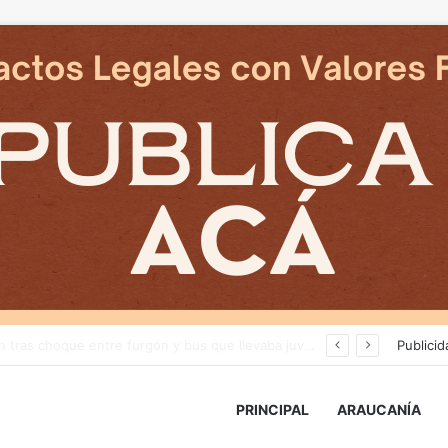
Avanza construcción de nuevas vías del proyecto de extensión Tren Temuco-Gorbea
Publicid
PRINCIPAL
ARAUCANÍA