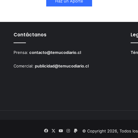
Haz un Aporte
Contáctanos
Le
Prensa:
contacto@temucodiario.cl
Tér
Comercial:
publicidad@temucodiario.cl
Facebook
X
YouTube
Instagram
PayPal
© Copyright 2026, Todos lo