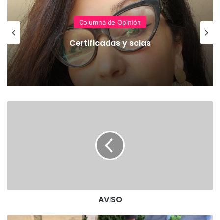
Columna de Opinión
Certificadas y solas
A
V
I
S
O
AVISO