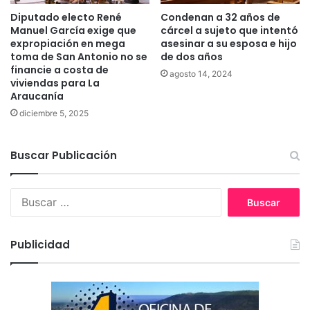
a
Diputado electo René
Condenan a 32 años de
c
Manuel García exige que
cárcel a sujeto que intentó
i
expropiación en mega
asesinar a su esposa e hijo
ó
toma de San Antonio no se
de dos años
n
financie a costa de
agosto 14, 2024
i
viviendas para La
l
Araucanía
e
diciembre 5, 2025
g
a
l
Buscar Publicación
d
e
v
B
i
u
v
s
i
c
Publicidad
e
a
n
r
d
:
a