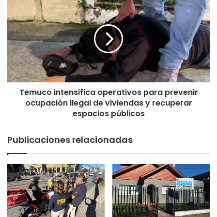
T
e
m
u
c
o
i
n
t
Temuco intensifica operativos para prevenir
e
ocupación ilegal de viviendas y recuperar
n
s
espacios públicos
i
f
Publicaciones relacionadas
i
c
a
o
p
e
r
a