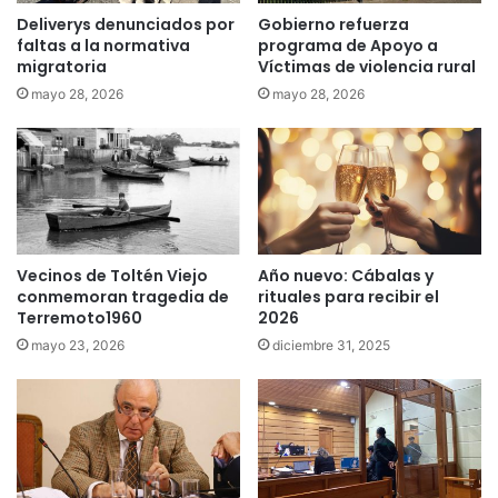
t
Deliverys denunciados por
Gobierno refuerza
i
faltas a la normativa
programa de Apoyo a
v
migratoria
Víctimas de violencia rural
o
mayo 28, 2026
mayo 28, 2026
s
p
a
r
a
p
r
e
Vecinos de Toltén Viejo
Año nuevo: Cábalas y
conmemoran tragedia de
rituales para recibir el
v
Terremoto1960
2026
e
n
mayo 23, 2026
diciembre 31, 2025
i
r
o
c
u
p