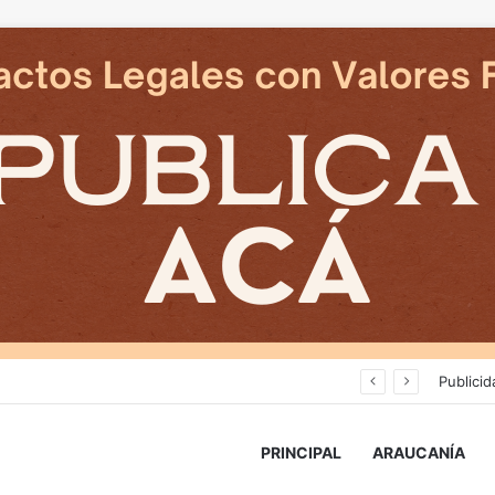
Avanza construcción de nuevas vías del proyecto de extensión Tren Temuco-Gorbea
Publicid
PRINCIPAL
ARAUCANÍA