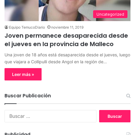
Uncategorized
Equipo TemucoDiario
noviembre 11, 2019
Joven permanece desaparecida desde
el jueves en la provincia de Malleco
Una joven de 18 años está desaparecida desde el jueves, luego
que viajara a Collipulli desde Angol en la región de…
Leer más »
Buscar Publicación
B
u
s
c
Publicidad