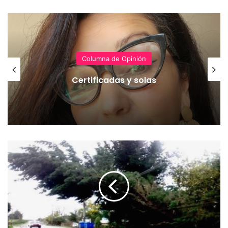
Columna de Opinión
Certificadas y solas
S
e
r
e
m
i
d
e