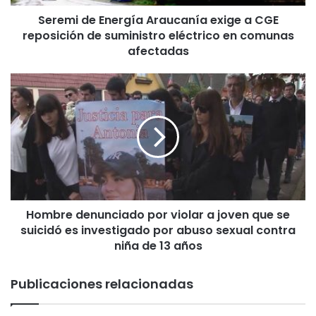
E
Seremi de Energía Araucanía exige a CGE
n
reposición de suministro eléctrico en comunas
e
r
afectadas
g
í
H
a
o
A
m
r
b
a
r
u
e
c
d
a
e
n
n
í
Hombre denunciado por violar a joven que se
u
a
suicidó es investigado por abuso sexual contra
n
e
c
niña de 13 años
x
i
i
a
Publicaciones relacionadas
g
d
e
o
a