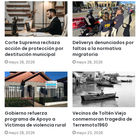
p
C
o
G
r
E
v
r
i
e
o
p
l
Corte Suprema rechaza
Deliverys denunciados por
o
a
acción de protección por
faltas a la normativa
s
r
destitución municipal
migratoria
i
a
mayo 28, 2026
mayo 28, 2026
c
j
i
o
ó
v
n
e
d
n
e
q
s
u
u
e
Gobierno refuerza
Vecinos de Toltén Viejo
m
programa de Apoyo a
conmemoran tragedia de
s
Víctimas de violencia rural
Terremoto1960
i
e
n
s
mayo 28, 2026
mayo 23, 2026
i
u