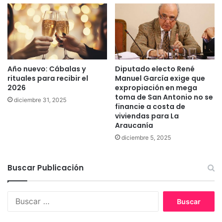
s
i
t
c
r
i
o
d
e
ó
l
e
Año nuevo: Cábalas y
Diputado electo René
é
s
rituales para recibir el
Manuel García exige que
c
i
2026
expropiación en mega
t
n
toma de San Antonio no se
r
diciembre 31, 2025
v
financie a costa de
i
e
viviendas para La
c
s
Araucanía
o
t
diciembre 5, 2025
e
i
n
g
c
a
Buscar Publicación
o
d
m
o
u
p
B
n
o
u
a
r
s