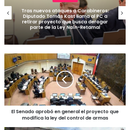
Tras nuevos ataques a Carabineros:
Diputado Tomás Kast llama al PC a
retirar proyecto que busca derogar
parte de la Ley Naín-Retamal
E
l
S
e
n
a
d
o
a
El Senado aprobó en general el proyecto que
p
modifica la ley del control de armas
r
o
b