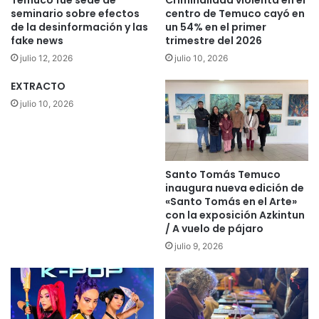
Temuco fue sede de
Criminalidad violenta en el
u
l
seminario sobre efectos
centro de Temuco cayó en
e
p
de la desinformación y las
un 54% en el primer
m
fake news
trimestre del 2026
a
o
r
julio 12, 2026
julio 10, 2026
d
q
i
u
EXTRACTO
f
e
julio 10, 2026
i
e
c
s
a
t
l
a
Santo Tomás Temuco
a
d
inaugura nueva edición de
l
i
«Santo Tomás en el Arte»
e
o
con la exposición Azkintun
y
d
/ A vuelo de pájaro
d
e
julio 9, 2026
e
T
l
e
c
m
o
u
n
c