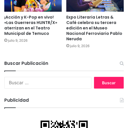
t
o
r
l
o
a
¡Acción y K-Pop en vivo!
Expo Literaria Letras &
l
u
«Las Guerreras HUNTR/X»
Café celebra su tercera
d
n
aterrizan en el Teatro
edición en el Museo
e
d
Municipal de Temuco
Nacional Ferroviario Pablo
a
é
Neruda
julio 9, 2026
r
c
julio 9, 2026
m
i
a
m
s
a
Buscar Publicación
v
e
B
r
u
s
s
i
c
ó
Publicidad
a
n
r
d
:
e
l