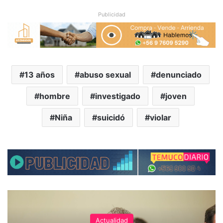
Publicidad
13 años
abuso sexual
denunciado
hombre
investigado
joven
Niña
suicidó
violar
Actualidad