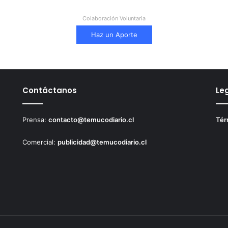
Colaboración Voluntaria
Haz un Aporte
Contáctanos
Le
Prensa:
contacto@temucodiario.cl
Tér
Comercial:
publicidad@temucodiario.cl