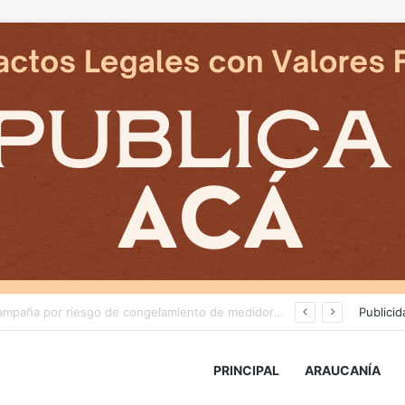
Deportes Temuco termina relación contractual con Arturo Sanhueza tras derrota ante Copiapó
Publicid
PRINCIPAL
ARAUCANÍA