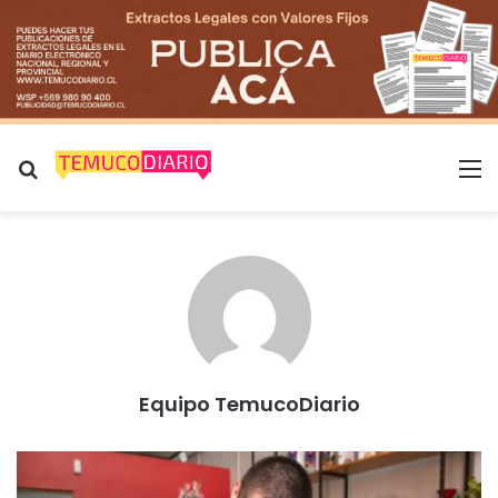
Buscar por
M
Equipo TemucoDiario