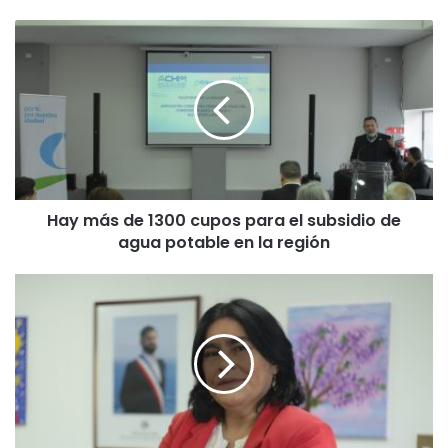
H
a
y
m
á
s
d
e
1
Hay más de 1300 cupos para el subsidio de
3
agua potable en la región
0
0
c
L
u
a
p
A
o
r
s
a
p
u
a
c
r
a