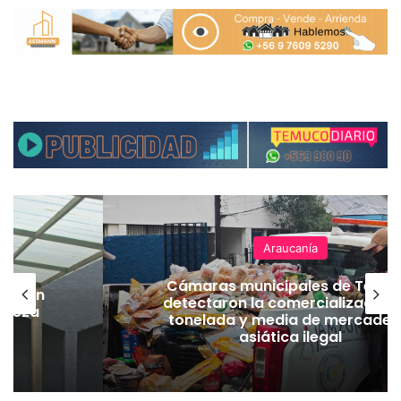
Araucanía
Cámaras municipales de Temu
lación
detectaron la comercialización
hueza
tonelada y media de mercader
pó
asiática ilegal