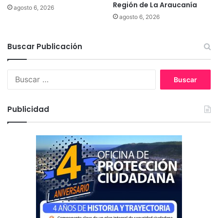
Región de La Araucanía
d
agosto 6, 2026
a
agosto 6, 2026
h
i
Buscar Publicación
s
t
ó
B
r
u
i
s
c
c
a
Publicidad
a
d
r
o
:
c
e
n
t
e