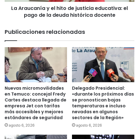
a
n
e
La Araucanía y el hito de justicia educativa: el
í
l
pago de la deuda histórica docente
a
s
y
u
e
Publicaciones relacionadas
b
l
s
h
i
i
d
t
i
o
o
d
d
e
e
j
a
u
Nuevas micromovilidades
Delegado Presidencial:
g
s
en Temuco: concejal Fredy
«durante los próximos días
u
t
Cartes destaca llegada de
se pronostican bajas
a
empresa Jet con tarifas
temperaturas e incluso
i
más accesibles y mejores
nevadas en algunos
p
c
estándares de seguridad
sectores de la Región»
o
i
t
a
agosto 6, 2026
agosto 6, 2026
a
e
b
d