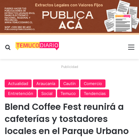
Buscar por
M
Publicidad
Actualidad
Araucanía
Cautín
Comercio
Entretención
Social
Temuco
Tendencias
Blend Coffee Fest reunirá a
cafeterías y tostadores
locales en el Parque Urbano