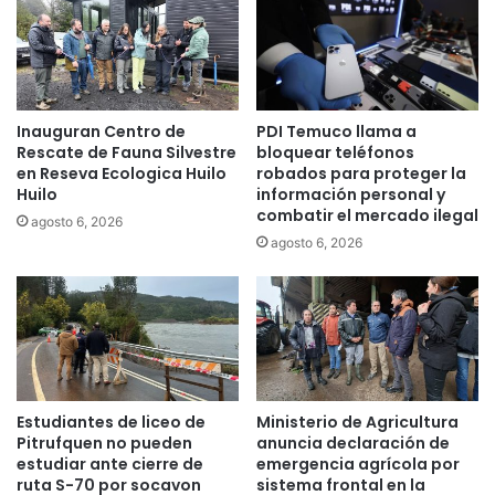
l
u
e
c
e
a
n
t
l
i
Inauguran Centro de
PDI Temuco llama a
a
v
Rescate de Fauna Silvestre
bloquear teléfonos
r
a
en Reseva Ecologica Huilo
robados para proteger la
e
:
Huilo
información personal y
g
e
combatir el mercado ilegal
agosto 6, 2026
i
l
agosto 6, 2026
ó
p
n
a
g
o
d
e
l
a
Estudiantes de liceo de
Ministerio de Agricultura
d
Pitrufquen no pueden
anuncia declaración de
e
estudiar ante cierre de
emergencia agrícola por
ruta S-70 por socavon
sistema frontal en la
u