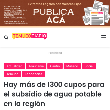
Buscar por
M
Publicidad
Actualidad
Araucanía
Cautín
Malleco
Social
Temuco
Tendencias
Hay más de 1300 cupos para
el subsidio de agua potable
en la región