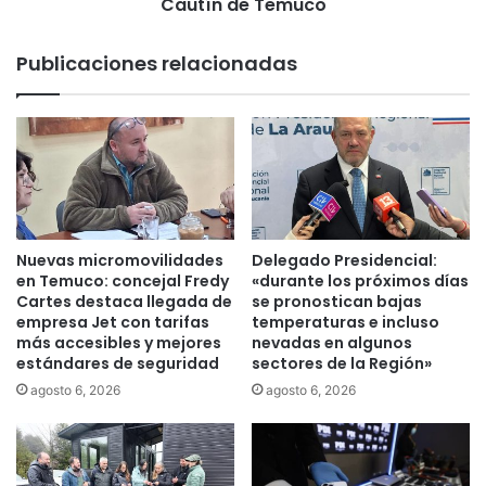
F
Cautín de Temuco
e
s
Publicaciones relacionadas
t
r
e
u
n
i
r
á
a
Nuevas micromovilidades
Delegado Presidencial:
c
en Temuco: concejal Fredy
«durante los próximos días
a
Cartes destaca llegada de
se pronostican bajas
f
empresa Jet con tarifas
temperaturas e incluso
más accesibles y mejores
nevadas en algunos
e
estándares de seguridad
sectores de la Región»
t
e
agosto 6, 2026
agosto 6, 2026
r
í
a
s