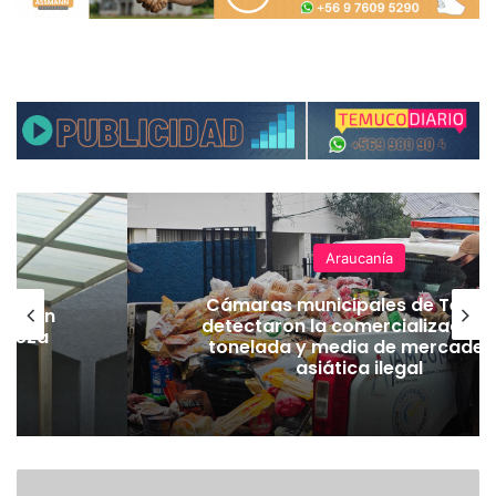
Araucanía
Cámaras municipales de Temu
lación
detectaron la comercialización
hueza
tonelada y media de mercader
pó
asiática ilegal
E