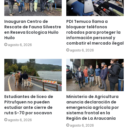
y
t
o
Inauguran Centro de
PDI Temuco llama a
s
Rescate de Fauna Silvestre
bloquear teléfonos
t
en Reseva Ecologica Huilo
robados para proteger la
a
Huilo
información personal y
d
combatir el mercado ilegal
agosto 6, 2026
o
agosto 6, 2026
r
e
s
l
o
c
a
l
Estudiantes de liceo de
Ministerio de Agricultura
e
Pitrufquen no pueden
anuncia declaración de
s
estudiar ante cierre de
emergencia agrícola por
e
ruta S-70 por socavon
sistema frontal en la
Región de La Araucanía
n
agosto 6, 2026
e
agosto 6, 2026