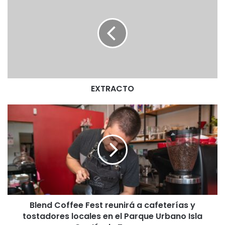
X
T
R
A
C
T
O
EXTRACTO
B
l
e
n
d
C
o
f
f
Blend Coffee Fest reunirá a cafeterías y
e
tostadores locales en el Parque Urbano Isla
e