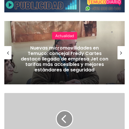
Actualidad
Nuevas micromovilidades en
Temuco: concejal Fredy Cartes
destaca llegada de empresa Jet con
tarifas más accesibles y mejores
estándares de seguridad
E
X
T
R
A
C