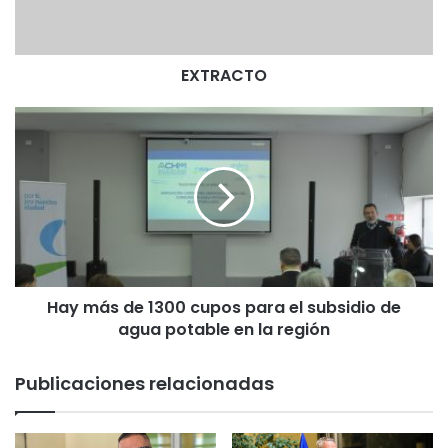
T
O
EXTRACTO
H
a
y
m
á
s
d
e
1
Hay más de 1300 cupos para el subsidio de
3
agua potable en la región
0
0
c
Publicaciones relacionadas
u
p
o