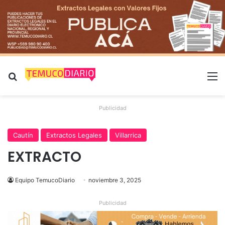
Buscar por
M
Publicidad
Cautín
Extractos Legales
Villarrica
EXTRACTO
Equipo TemucoDiario
noviembre 3, 2025
Publicidad