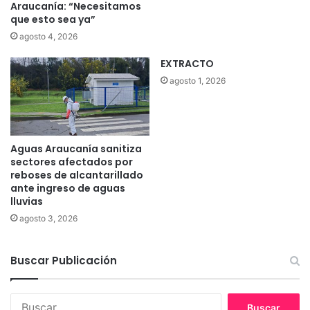
Araucanía: “Necesitamos
o
que esto sea ya”
t
agosto 4, 2026
a
b
EXTRACTO
l
agosto 1, 2026
e
e
n
l
a
Aguas Araucanía sanitiza
r
sectores afectados por
e
reboses de alcantarillado
ante ingreso de aguas
g
lluvias
i
ó
agosto 3, 2026
n
Buscar Publicación
B