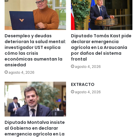
s
p
a
r
a
e
Desempleo y deudas
Diputado Tomás Kast pide
l
deterioran la salud mental:
declarar emergencia
s
investigador UST explica
agrícola en La Araucanía
cómo las crisis
por daños del sistema
u
económicas aumentan la
frontal
b
ansiedad
s
agosto 4, 2026
i
agosto 4, 2026
d
EXTRACTO
i
o
agosto 4, 2026
d
e
a
g
Diputado Montalva insiste
u
al Gobierno en declarar
a
emergencia agrícola en La
p