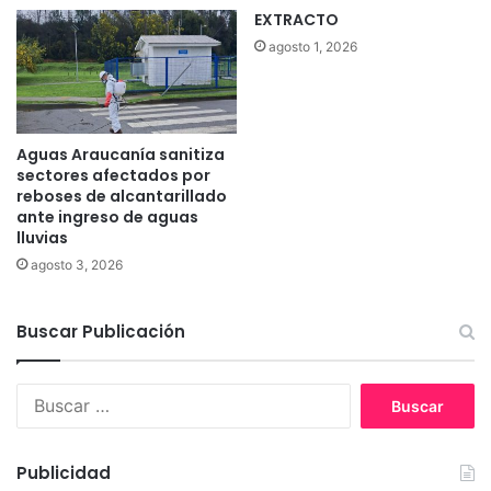
EXTRACTO
agosto 1, 2026
Aguas Araucanía sanitiza
sectores afectados por
reboses de alcantarillado
ante ingreso de aguas
lluvias
agosto 3, 2026
Buscar Publicación
B
u
s
c
Publicidad
a