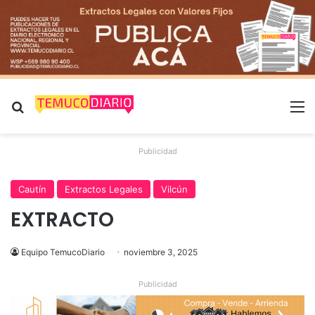
Buscar por
M
Publicidad
Cautín
Extractos Legales
Vilcún
EXTRACTO
Equipo TemucoDiario
noviembre 3, 2025
Publicidad