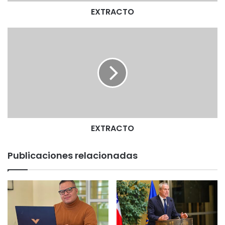
EXTRACTO
E
X
T
R
A
C
T
O
EXTRACTO
Publicaciones relacionadas