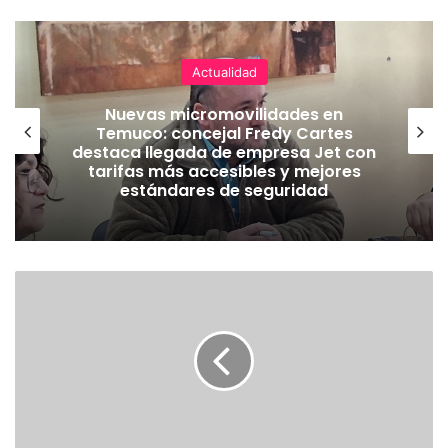
Actualidad
Nuevas micromovilidades en
Temuco: concejal Fredy Cartes
destaca llegada de empresa Jet con
tarifas más accesibles y mejores
estándares de seguridad
E
X
T
R
A
C
T
O