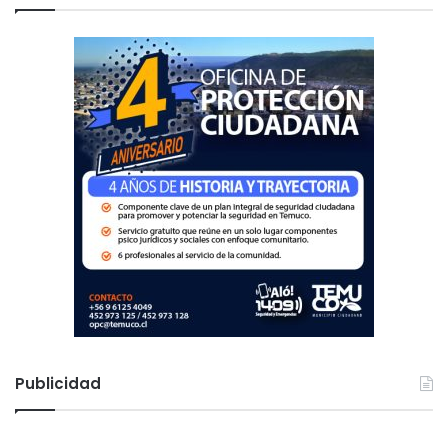
r
:
Publicidad