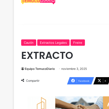
Cautín
Extractos Legales
Freire
EXTRACTO
Equipo TemucoDiario
noviembre 3, 2025
Compartir
Facebook
X