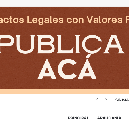
Cámaras municipales de Temuco detectaron la comercialización de tonelada y media de mercadería asiática ilegal
Publicid
PRINCIPAL
ARAUCANÍA