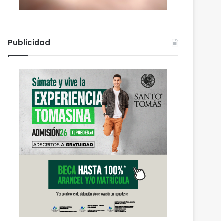
Publicidad
Actualidad
agosto 5, 2026
Gobierno mantiene despli
refuerza la ayuda en 
afectadas por el sist
 2026
agosto 6, 2026
agosto 5, 2026
Nuevas micromovilidades en Temuco: concejal Fredy Cartes destaca llegada de empresa Jet con tarifas más accesibles y mejores estándares de seguridad
PDI Temuco llama a bloquear teléfonos robados para proteger la información personal y combatir el mercado ilegal
Gobierno mantiene despliegue regional y refuerza la ayuda en las comunas afectadas por el sistema frontal