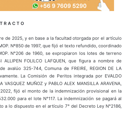
 T R A C T O
 de 2025, y en base a la facultad otorgada por el artículo
L. MOP. Nº850 de 1997, que fijó el texto refundido, coordinado
MOP. N°206 de 1960, se expropiaron los lotes de terreno
BI ALLIPEN FOLILCO LAFQUEN, que figura a nombre de
e avalúo 325-744, Comuna de FREIRE, REGION DE LA
vamente. La Comisión de Peritos integrada por EVALDO
A VASQUEZ MUÑOZ y PABLO ALEX MANSILLA ARAVENA,
022, fijó el monto de la indemnización provisional en la
532.000 para el lote N°117. La indemnización se pagará al
o a lo dispuesto en el artículo 7° del Decreto Ley N°2186,