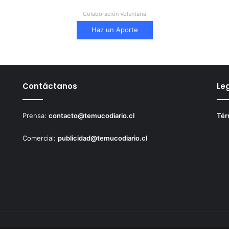
Colaboración Voluntaria
Haz un Aporte
Contáctanos
Le
Prensa:
contacto@temucodiario.cl
Tér
Comercial:
publicidad@temucodiario.cl