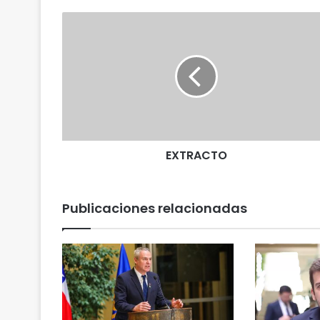
E
X
T
R
A
C
T
O
EXTRACTO
Publicaciones relacionadas