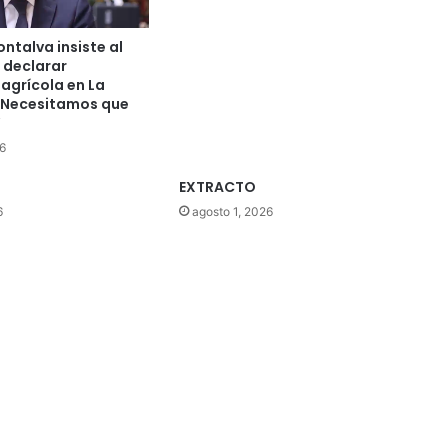
ntalva insiste al
 declarar
agrícola en La
“Necesitamos que
”
6
EXTRACTO
6
agosto 1, 2026