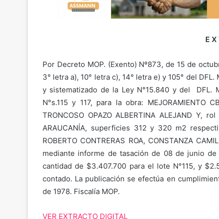
E X
Por Decreto MOP. (Exento) Nº873, de 15 de octubre
3° letra a), 10° letra c), 14° letra e) y 105° del DF
y sistematizado de la Ley N°15.840 y del DFL. 
N°s.115 y 117, para la obra: MEJORAMIENTO C
TRONCOSO OPAZO ALBERTINA ALEJAND Y, rol d
ARAUCANÍA, superficies 312 y 320 m2 respecti
ROBERTO CONTRERAS ROA, CONSTANZA CAMIL
mediante informe de tasación de 08 de junio de 2
cantidad de $3.407.700 para el lote N°115, y $2.
contado. La publicación se efectúa en cumplimient
de 1978. Fiscalía MOP.
VER EXTRACTO DIGITAL