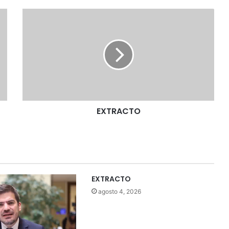
E
X
T
R
A
C
T
O
EXTRACTO
EXTRACTO
agosto 4, 2026