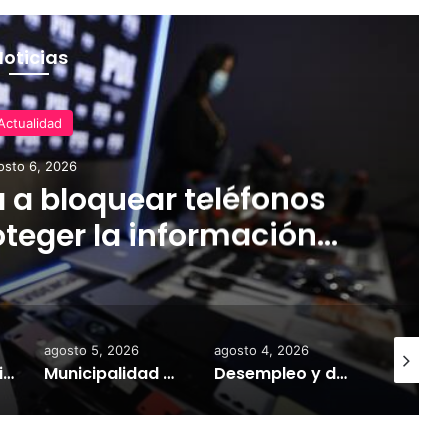
Noticias
Actualidad
osto 6, 2026
 a bloquear teléfonos
teger la información
tir el mercado ilegal
agosto 5, 2026
agosto 4, 2026
agosto 6,
Gobierno mantiene despliegue regional y refuerza la ayuda en las comunas afectadas por el sistema frontal
Municipalidad de Temuco y Ejército de Chile entregan 130 fardos de alimento animal donados por Sofo para damnificados de sectores rurales
Desempleo y deudas deterioran la salud mental: investigador UST explica cómo las crisis económicas aumentan la ansiedad