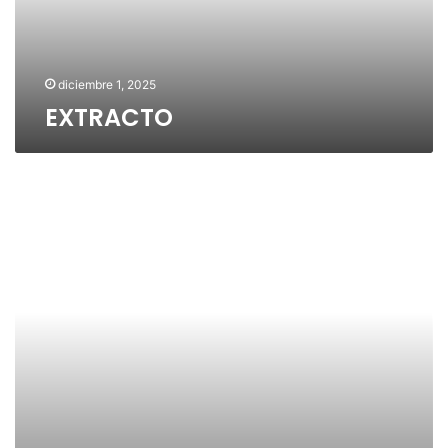
O
diciembre 1, 2025
EXTRACTO
E
X
T
R
A
C
T
O