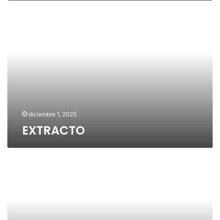
E
X
T
R
A
C
T
O
diciembre 1, 2025
EXTRACTO
E
X
T
R
A
C
T