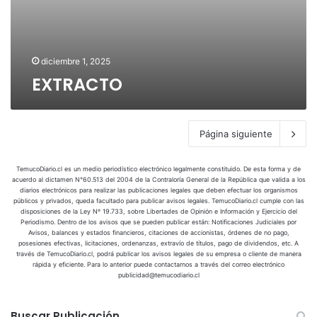
diciembre 1, 2025
EXTRACTO
Página siguiente
TemucoDiario.cl es un medio periodístico electrónico legalmente constituido. De esta forma y de
acuerdo al dictamen N°60.513 del 2004 de la Contraloría General de la República que valida a los
diarios electrónicos para realizar las publicaciones legales que deben efectuar los organismos
públicos y privados, queda facultado para publicar avisos legales. TemucoDiario.cl cumple con las
disposiciones de la Ley Nº 19.733, sobre Libertades de Opinión e Información y Ejercicio del
Periodismo. Dentro de los avisos que se pueden publicar están: Notificaciones Judiciales por
Avisos, balances y estados financieros, citaciones de accionistas, órdenes de no pago,
posesiones efectivas, licitaciones, ordenanzas, extravío de títulos, pago de dividendos, etc. A
través de TemucoDiario.cl, podrá publicar los avisos legales de su empresa o cliente de manera
rápida y eficiente. Para lo anterior puede contactarnos a través del correo electrónico
publicidad@temucodiario.cl
Buscar Publicación