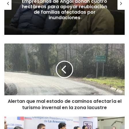
Empresarios de Angol donan cuatro
hectáreas para apoyar reubicación
de familias afectadas por
inundaciones
A
l
e
r
t
a
n
q
u
Alertan que mal estado de caminos afectaría el
e
turismo invernal en la zona lacustre
m
a
l
A
e
g