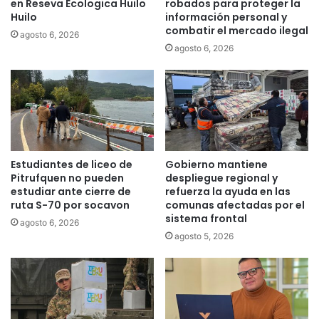
A
en Reseva Ecologica Huilo
robados para proteger la
a
Huilo
información personal y
r
combatir el mercado ilegal
e
a
agosto 6, 2026
l
u
agosto 6, 2026
t
c
u
a
r
n
i
í
s
a
m
r
o
e
Estudiantes de liceo de
Gobierno mantiene
i
c
Pitrufquen no pueden
despliegue regional y
n
i
estudiar ante cierre de
refuerza la ayuda en las
v
b
ruta S-70 por socavon
comunas afectadas por el
e
e
sistema frontal
agosto 6, 2026
r
n
agosto 5, 2026
n
a
a
p
l
o
e
y
n
o
l
h