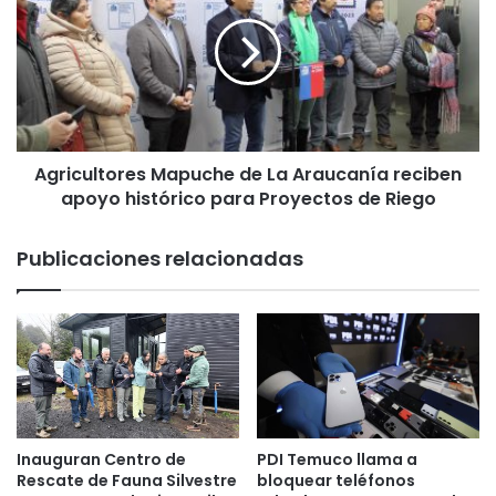
s
r
t
i
a
c
d
u
o
l
d
t
e
o
c
Agricultores Mapuche de La Araucanía reciben
r
a
apoyo histórico para Proyectos de Riego
e
m
s
i
M
Publicaciones relacionadas
n
a
o
p
s
u
a
c
f
h
e
e
c
d
t
e
a
L
Inauguran Centro de
PDI Temuco llama a
r
a
Rescate de Fauna Silvestre
bloquear teléfonos
í