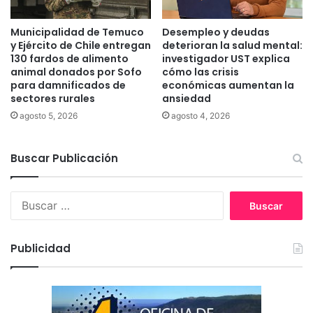
a
i
z
s
Municipalidad de Temuco
Desempleo y deudas
o
t
y Ejército de Chile entregan
deterioran la salud mental:
n
ó
130 fardos de alimento
investigador UST explica
a
r
animal donados por Sofo
cómo las crisis
l
para damnificados de
económicas aumentan la
i
sectores rurales
ansiedad
a
c
c
o
agosto 5, 2026
agosto 4, 2026
u
p
s
a
t
Buscar Publicación
r
r
a
e
P
B
r
u
o
s
y
c
e
Publicidad
a
c
r
t
:
o
s