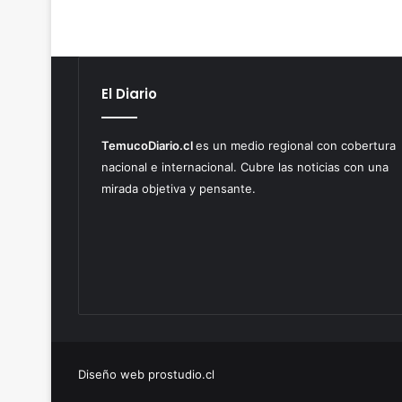
g
s
v
i
i
e
i
l
l
f
d
l
a
e
e
a
n
c
o
El Diario
r
c
t
y
r
i
o
M
i
a
s
a
TemucoDiario.cl
es un medio regional con cobertura
c
d
r
nacional e internacional. Cubre las noticias con una
a
e
c
mirada objetiva y pensante.
l
e
a
l
c
o
o
S
c
a
a
l
í
a
n
s
a
p
e
i
Diseño web prostudio.cl
n
d