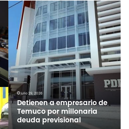
D
e
t
i
e
n
e
n
a
e
m
p
r
e
s
julio 29, 2026
a
r
Detienen a empresario de
i
Temuco por millonaria
o
deuda previsional
d
e