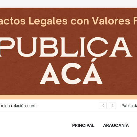
Deportes Temuco termina relación contractual con Arturo Sanhueza tras derrota ante Copiapó
Publicid
PRINCIPAL
ARAUCANÍA