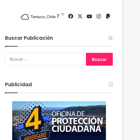
℃
7
Facebook
X
YouTube
Instagram
PayPal
Temuco, Chile
Buscar Publicación
B
u
s
c
a
Publicidad
r
: