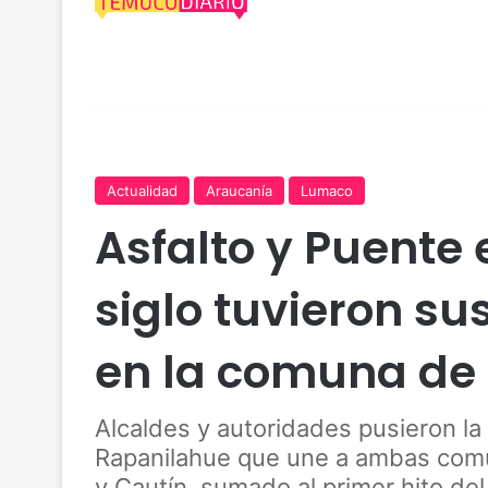
Actualidad
Araucanía
Lumaco
Asfalto y Puente
siglo tuvieron su
en la comuna de
Alcaldes y autoridades pusieron la 
Rapanilahue que une a ambas comun
y Cautín, sumado al primer hito de