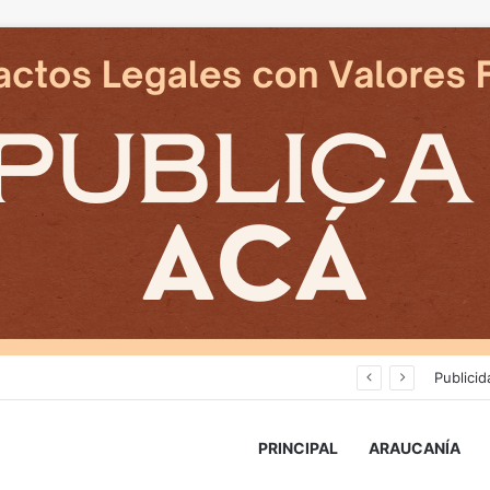
Deportes Temuco termina relación contractual con Arturo Sanhueza tras derrota ante Copiapó
Publicid
PRINCIPAL
ARAUCANÍA