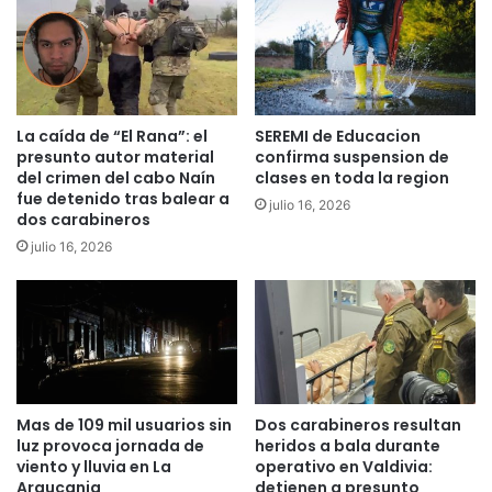
N
c
e
t
i
o
r
p
a
a
:
La caída de “El Rana”: el
SEREMI de Educacion
r
presunto autor material
confirma suspension de
"
a
del crimen del cabo Naín
clases en toda la region
D
e
fue detenido tras balear a
e
x
julio 16, 2026
dos carabineros
b
i
julio 16, 2026
e
m
s
i
e
r
r
d
m
e
á
l
s
p
p
a
Mas de 109 mil usuarios sin
Dos carabineros resultan
r
g
luz provoca jornada de
heridos a bala durante
u
o
viento y lluvia en La
operativo en Valdivia:
d
d
Araucania
detienen a presunto