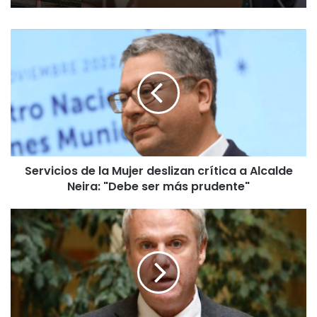
S
e
r
v
i
c
i
o
s
Servicios de la Mujer deslizan crítica a Alcalde
d
Neira: "Debe ser más prudente"
e
l
a
D
M
i
u
p
j
u
e
t
r
a
d
d