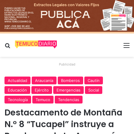
Buscar por
M
Publicidad
Actualidad
Araucanía
Bomberos
Cautín
Educación
Ejército
Emergencias
Social
Tecnología
Temuco
Tendencias
Destacamento de Montaña
N.° 8 “Tucapel” instruye a