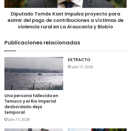
e
o
s
T
l
Diputado Tomás Kast impulsa proyecto para
o
i
eximir del pago de contribuciones a víctimas de
m
z
á
violencia rural en La Araucanía y Biobío
a
s
n
K
Publicaciones relacionadas
c
a
r
s
í
t
EXTRACTO
t
i
julio 17, 2026
i
m
c
p
a
u
a
l
A
s
Una persona fallecida en
l
a
Temuco y el Rio Imperial
c
p
desbordado deja
a
r
temporal
l
o
julio 17, 2026
d
y
e
e