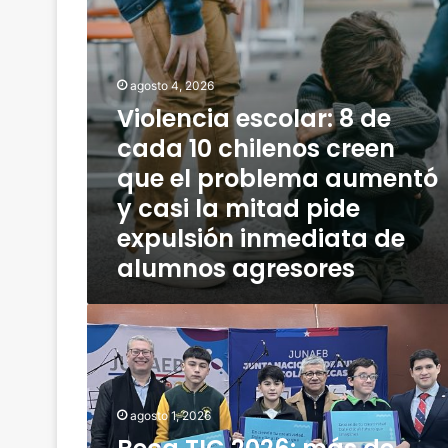
i
i
t
a
r
e
u
s
agosto 4, 2026
f
c
q
Violencia escolar: 8 de
o
u
l
cada 10 chilenos creen
e
a
que el problema aumentó
n
r
n
:
y casi la mitad pide
o
8
expulsión inmediata de
p
d
u
alumnos agresores
e
e
c
d
a
B
e
d
e
n
a
c
e
1
a
s
0
T
t
c
agosto 1, 2026
I
u
h
C
d