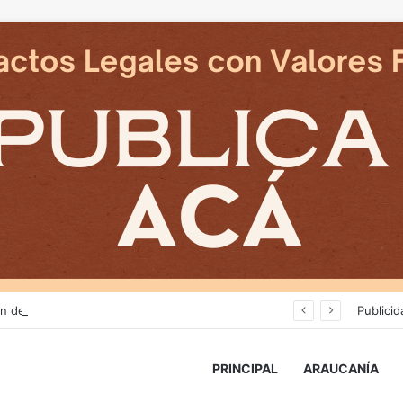
Avanza construcción de nuevas vías del proyecto de extensión Tren Temuco-Gorbea
Publicid
PRINCIPAL
ARAUCANÍA