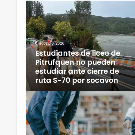
E
s
t
u
d
i
a
agosto 6, 2026
n
Estudiantes de liceo de
t
Pitrufquen no pueden
e
s
estudiar ante cierre de
d
ruta S-70 por socavon
e
l
i
V
c
i
e
o
o
l
d
e
e
n
P
c