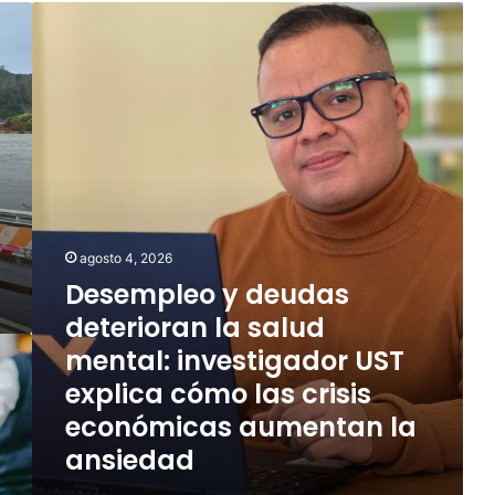
D
e
s
e
m
p
l
e
o
y
d
agosto 4, 2026
e
Desempleo y deudas
u
d
deterioran la salud
a
mental: investigador UST
s
d
explica cómo las crisis
e
económicas aumentan la
t
ansiedad
e
r