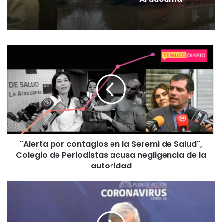
estándares de seguridad
"
A
l
e
r
t
a
p
o
"Alerta por contagios en la Seremi de Salud",
r
Colegio de Periodistas acusa negligencia de la
c
o
autoridad
n
t
L
a
a
g
s
i
c