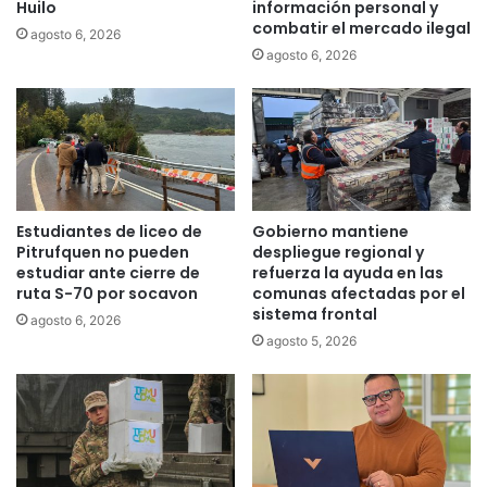
C
e
Huilo
información personal y
o
combatir el mercado ilegal
n
agosto 6, 2026
l
t
agosto 6, 2026
e
r
g
e
i
g
o
a
d
e
e
l
P
g
Estudiantes de liceo de
Gobierno mantiene
e
o
Pitrufquen no pueden
despliegue regional y
r
b
estudiar ante cierre de
refuerza la ayuda en las
i
i
ruta S-70 por socavon
comunas afectadas por el
o
e
sistema frontal
agosto 6, 2026
d
r
agosto 5, 2026
i
n
s
o
t
n
a
o
s
r
a
e
c
f