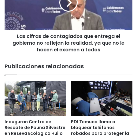
o
i
s
f
e
r
n
a
l
s
a
Las cifras de contagiados que entrega el
d
S
gobierno no reflejan la realidad, ya que no le
e
e
c
hacen el examen a todos
r
o
e
n
Publicaciones relacionadas
m
t
i
a
d
g
e
i
S
a
a
d
l
o
u
s
d
q
Inauguran Centro de
PDI Temuco llama a
"
u
Rescate de Fauna Silvestre
bloquear teléfonos
,
e
en Reseva Ecologica Huilo
robados para proteger la