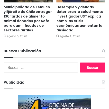
u
l
Municipalidad de Temuco
Desempleo y deudas
s
e
y Ejército de Chile entregan
deterioran la salud mental:
a
j
130 fardos de alimento
investigador UST explica
n
a
animal donados por Sofo
cómo las crisis
e
n
para damnificados de
económicas aumentan la
g
sectores rurales
ansiedad
l
l
a
agosto 5, 2026
agosto 4, 2026
i
r
g
e
e
Buscar Publicación
a
n
l
c
i
B
i
d
u
a
a
s
d
d
c
e
,
Publicidad
a
l
y
r
a
a
:
a
q
u
u
t
e