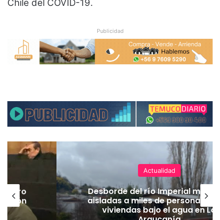
Chile del COVID-19.
Publicidad
Actualidad
Nuevas micromovilidades en
antiene
Temuco: concejal Fredy Carte
 y deja
destaca llegada de empresa Jet
 La
tarifas más accesibles y mejor