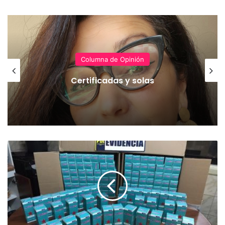
Columna de Opinión
Certificadas y solas
P
D
I
d
e
T
e
m