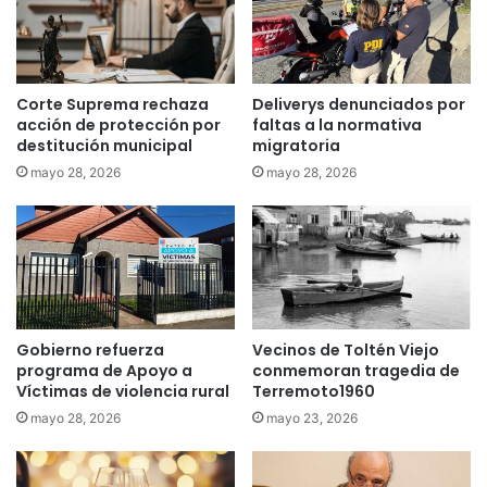
s
a
p
g
o
a
r
n
t
a
Corte Suprema rechaza
Deliverys denunciados por
r
p
acción de protección por
faltas a la normativa
á
r
destitución municipal
migratoria
f
e
mayo 28, 2026
mayo 28, 2026
i
m
c
i
o
o
d
p
e
a
j
r
a
a
r
Gobierno refuerza
Vecinos de Toltén Viejo
i
programa de Apoyo a
conmemoran tragedia de
a
n
Víctimas de violencia rural
Terremoto1960
b
n
e
o
mayo 28, 2026
mayo 23, 2026
s
v
q
a
u
r