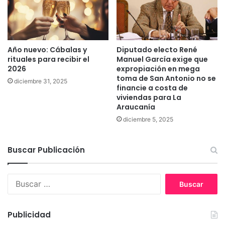
e
e
c
n
o
l
n
a
Año nuevo: Cábalas y
Diputado electo René
t
R
rituales para recibir el
Manuel García exige que
e
e
2026
expropiación en mega
n
g
toma de San Antonio no se
diciembre 31, 2025
í
i
financie a costa de
a
ó
viviendas para La
n
n
Araucanía
c
diciembre 5, 2025
o
d
e
Buscar Publicación
í
n
a
B
u
s
c
Publicidad
a