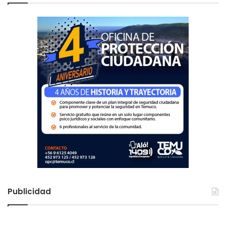
r
:
Publicidad