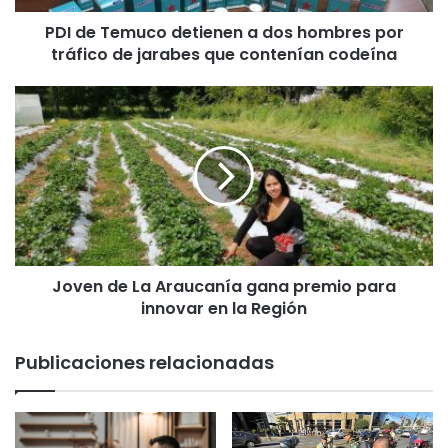
u
PDI de Temuco detienen a dos hombres por
c
tráfico de jarabes que contenían codeína
o
d
e
J
t
o
i
v
e
e
n
n
e
d
n
e
a
L
d
a
o
Joven de La Araucanía gana premio para
A
s
innovar en la Región
r
h
a
o
u
Publicaciones relacionadas
m
c
b
a
r
n
e
í