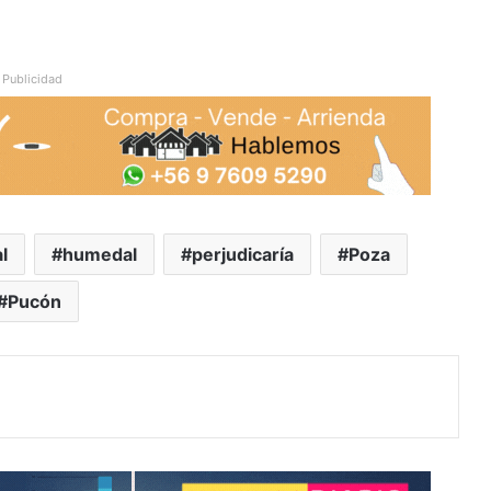
Publicidad
l
humedal
perjudicaría
Poza
Pucón