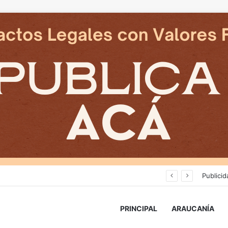
Cámaras municipales de Temuco detectaron la comercialización de tonelada y media de mercadería asiática ilegal
Publicid
PRINCIPAL
ARAUCANÍA