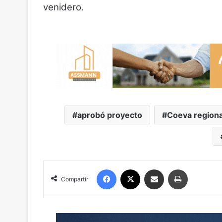
venidero.
aprobó proyecto
Coeva regiona
Facebook
X
Compartir por correo electrónico
Imprimir
Compartir