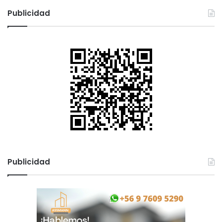
c
Publicidad
a
r
:
Publicidad