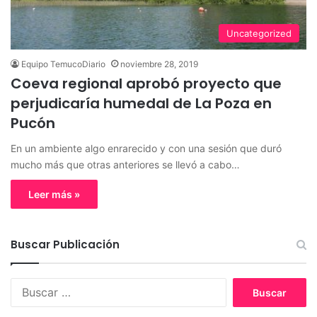
Uncategorized
Equipo TemucoDiario
noviembre 28, 2019
Coeva regional aprobó proyecto que
perjudicaría humedal de La Poza en
Pucón
En un ambiente algo enrarecido y con una sesión que duró
mucho más que otras anteriores se llevó a cabo…
Leer más »
Buscar Publicación
B
u
s