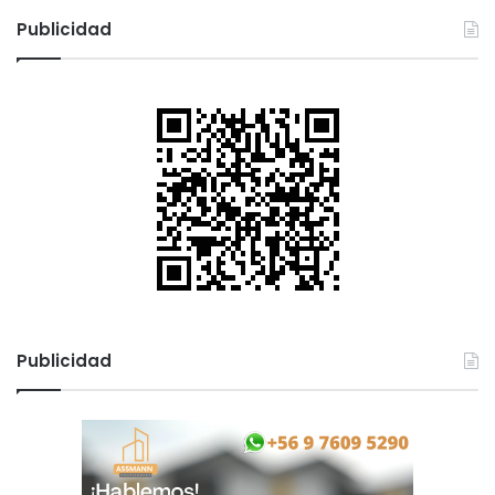
c
Publicidad
a
r
:
Publicidad