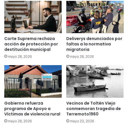
c
e
e
G
r
a
a
r
v
a
e
n
z
Corte Suprema rechaza
Deliverys denunciados por
t
j
acción de protección por
faltas a la normativa
í
u
destitución municipal
migratoria
a
i
mayo 28, 2026
mayo 28, 2026
a
c
p
i
r
o
u
p
e
o
b
r
a
r
s
Gobierno refuerza
Vecinos de Toltén Viejo
o
o
programa de Apoyo a
conmemoran tragedia de
b
Víctimas de violencia rural
Terremoto1960
l
o
i
a
mayo 28, 2026
mayo 23, 2026
c
C