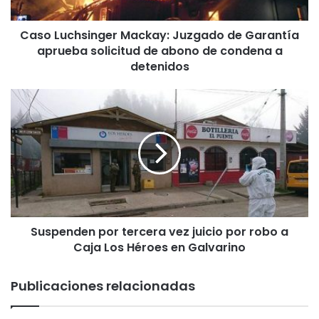
h
s
Caso Luchsinger Mackay: Juzgado de Garantía
i
aprueba solicitud de abono de condena a
n
g
detenidos
e
r
S
M
u
a
s
c
p
k
e
a
n
y
d
:
e
J
n
u
Suspenden por tercera vez juicio por robo a
p
z
Caja Los Héroes en Galvarino
o
g
r
a
t
Publicaciones relacionadas
d
e
o
r
d