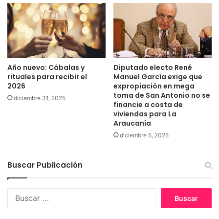
i
a
t
j
u
a
d
L
d
o
e
s
Año nuevo: Cábalas y
Diputado electo René
a
H
rituales para recibir el
Manuel García exige que
b
é
2026
expropiación en mega
o
r
toma de San Antonio no se
diciembre 31, 2025
n
o
financie a costa de
o
e
viviendas para La
d
s
Araucanía
e
e
diciembre 5, 2025
c
n
o
G
n
a
Buscar Publicación
d
l
e
v
n
a
B
a
r
u
a
i
s