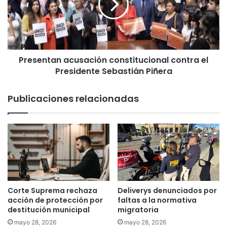
n
e
e
n
r
t
o
a
s
n
:
Presentan acusación constitucional contra el
a
U
Presidente Sebastián Piñera
c
s
u
o
s
Publicaciones relacionadas
d
a
e
c
M
i
e
ó
n
n
t
c
h
o
o
n
l
s
Corte Suprema rechaza
Deliverys denunciados por
a
t
acción de protección por
faltas a la normativa
t
i
destitución municipal
migratoria
u
t
mayo 28, 2026
mayo 28, 2026