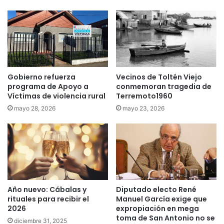
m
u
p
c
o
i
d
o
r
n
í
a
a
l
e
Gobierno refuerza
Vecinos de Toltén Viejo
c
m
programa de Apoyo a
conmemoran tragedia de
o
Víctimas de violencia rural
Terremoto1960
p
n
e
t
mayo 28, 2026
mayo 23, 2026
o
r
r
a
a
e
r
l
e
P
f
r
e
e
Año nuevo: Cábalas y
Diputado electo René
c
s
rituales para recibir el
Manuel García exige que
t
i
2026
expropiación en mega
o
d
toma de San Antonio no se
diciembre 31, 2025
d
e