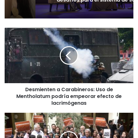
D
e
s
m
i
e
n
t
e
Desmienten a Carabineros: Uso de
n
Mentholatum podría empeorar efecto de
a
C
lacrimógenas
a
r
P
a
r
b
e
i
s