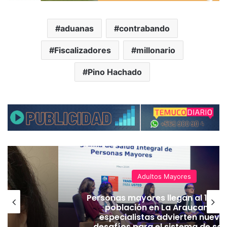
aduanas
contrabando
Fiscalizadores
millonario
Pino Hachado
Adultos Mayores
Personas mayores llegan al 14% d
población en La Araucanía y
especialistas advierten nuevo
desafíos para el sistema de sal