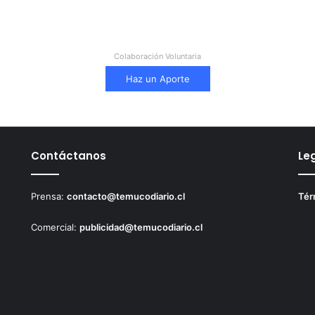
Colaboración Voluntaria
Haz un Aporte
Contáctanos
Le
Prensa:
contacto@temucodiario.cl
Tér
Comercial:
publicidad@temucodiario.cl