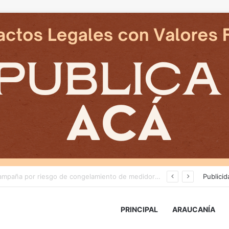
Deportes Temuco termina relación contractual con Arturo Sanhueza tras derrota ante Copiapó
Publicid
PRINCIPAL
ARAUCANÍA