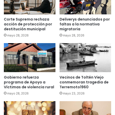
n
a
t
d
r
e
a
T
Corte Suprema rechaza
Deliverys denunciados por
S
e
acción de protección por
faltas a la normativa
a
m
destitución municipal
migratoria
n
u
mayo 28, 2026
mayo 28, 2026
F
c
e
o
l
s
i
u
p
s
e
p
e
Gobierno refuerza
Vecinos de Toltén Viejo
n
programa de Apoyo a
conmemoran tragedia de
d
Víctimas de violencia rural
Terremoto1960
e
s
mayo 28, 2026
mayo 23, 2026
u
s
a
c