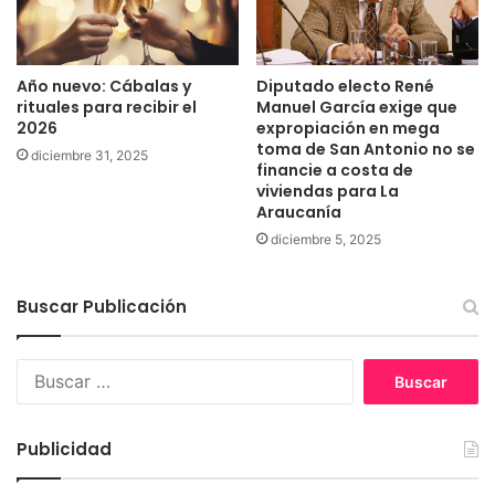
t
i
v
Año nuevo: Cábalas y
Diputado electo René
i
rituales para recibir el
Manuel García exige que
d
2026
expropiación en mega
a
toma de San Antonio no se
diciembre 31, 2025
d
financie a costa de
e
viviendas para La
s
Araucanía
p
diciembre 5, 2025
a
r
a
Buscar Publicación
m
a
ñ
B
a
u
n
s
a
c
Publicidad
j
a
u
r