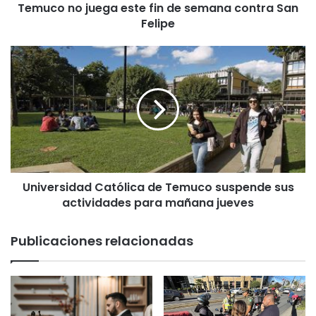
Temuco no juega este fin de semana contra San
u
Felipe
e
g
a
U
e
n
s
i
t
v
e
e
f
r
i
s
n
i
d
d
e
Universidad Católica de Temuco suspende sus
a
s
actividades para mañana jueves
d
e
C
m
a
Publicaciones relacionadas
a
t
n
ó
a
l
c
i
o
c