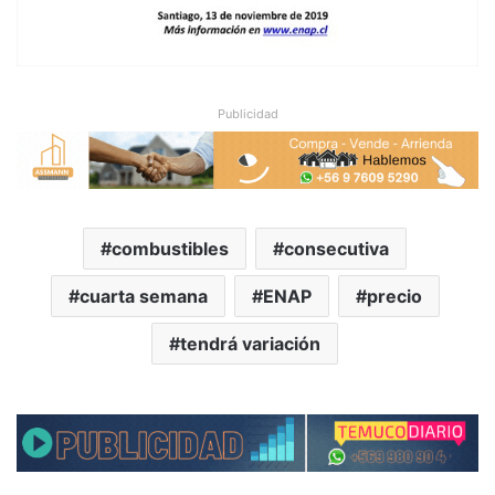
Publicidad
combustibles
consecutiva
cuarta semana
ENAP
precio
tendrá variación