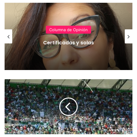
Columna de Opinión
Certificadas y solas
T
e
m
u
c
o
n
o
j