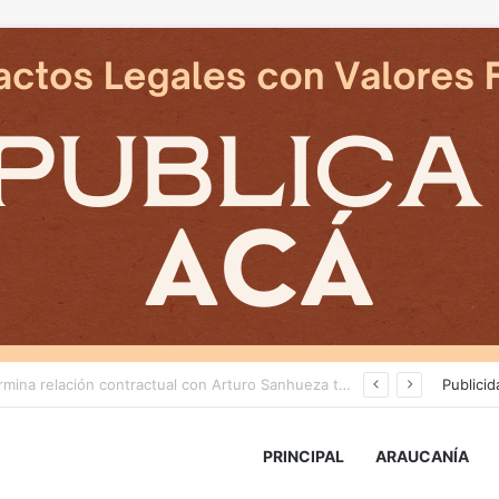
Cámaras municipales de Temuco detectaron la comercialización de tonelada y media de mercadería asiática ilegal
Publicid
PRINCIPAL
ARAUCANÍA