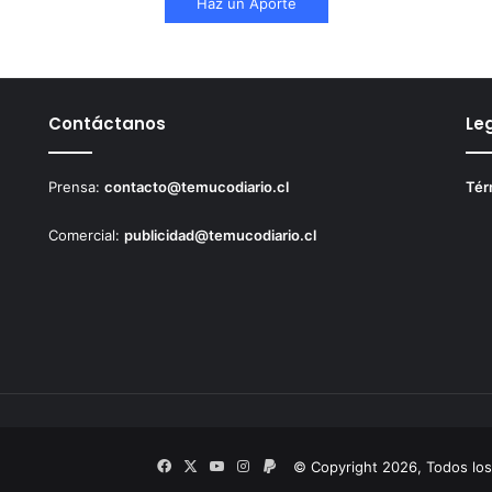
Haz un Aporte
Contáctanos
Le
Prensa:
contacto@temucodiario.cl
Tér
Comercial:
publicidad@temucodiario.cl
Facebook
X
YouTube
Instagram
PayPal
© Copyright 2026, Todos lo