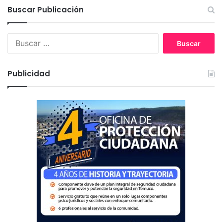
Buscar Publicación
B
u
s
c
Publicidad
a
r
: