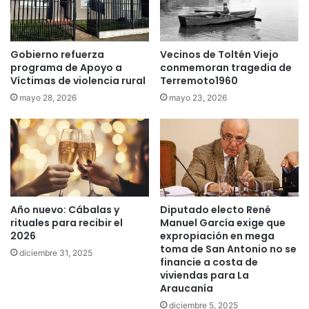
r
m
v
i
i
l
u
Gobierno refuerza
Vecinos de Toltén Viejo
l
d
programa de Apoyo a
conmemoran tragedia de
o
Víctimas de violencia rural
Terremoto1960
e
n
L
e
mayo 28, 2026
mayo 23, 2026
a
s
A
e
r
n
a
t
u
o
c
d
a
o
Año nuevo: Cábalas y
Diputado electo René
n
C
rituales para recibir el
Manuel García exige que
í
h
2026
expropiación en mega
a
i
toma de San Antonio no se
diciembre 31, 2025
t
l
financie a costa de
r
e
viviendas para La
a
p
Araucanía
s
a
diciembre 5, 2025