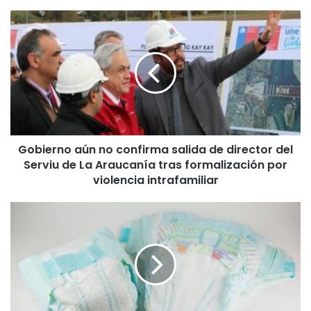
G
o
b
i
e
r
n
o
a
Gobierno aún no confirma salida de director del
ú
Serviu de La Araucanía tras formalización por
n
n
violencia intrafamiliar
o
c
C
o
o
n
l
f
u
i
s
r
i
m
ó
a