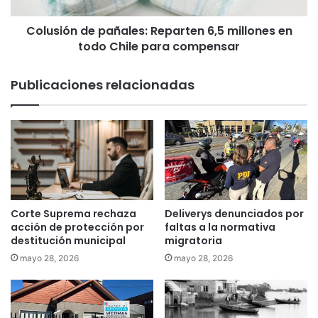
n
s
d
a
Colusión de pañales: Reparten 6,5 millones en
e
l
todo Chile para compensar
p
i
a
d
ñ
Publicaciones relacionadas
a
a
d
l
e
e
d
s
i
:
r
R
e
e
c
p
t
a
Corte Suprema rechaza
Deliverys denunciados por
o
r
acción de protección por
faltas a la normativa
r
t
destitución municipal
migratoria
d
e
mayo 28, 2026
mayo 28, 2026
e
n
l
6
S
,
e
5