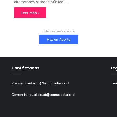
alteraciones al orden público”.…
Leer más »
Colaboración Voluntaria
Haz un Aporte
Contáctanos
Le
Prensa:
contacto@temucodiario.cl
Tér
Comercial:
publicidad@temucodiario.cl