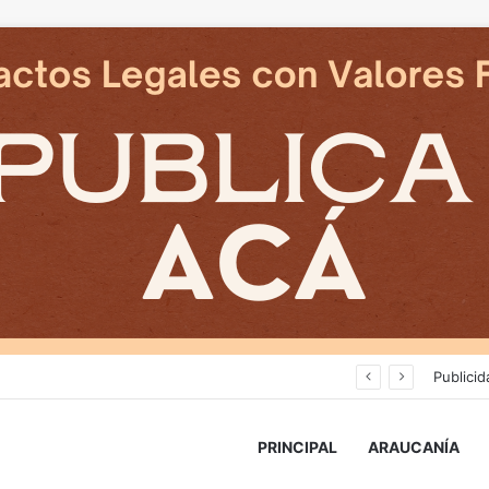
Deportes Temuco termina relación contractual con Arturo Sanhueza tras derrota ante Copiapó
Publicid
PRINCIPAL
ARAUCANÍA