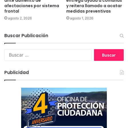
ante aumento de
entrega ayuda a comunas
e
afectaciones por sistema
y reitera llamado a acatar
s
s
frontal
medidas preventivas
d
e
e
agosto 2, 2026
agosto 1, 2026
m
v
a
i
n
Buscar Publicación
v
i
i
f
e
B
e
n
u
s
d
s
t
a
c
a
Publicidad
a
b
r
a
:
n