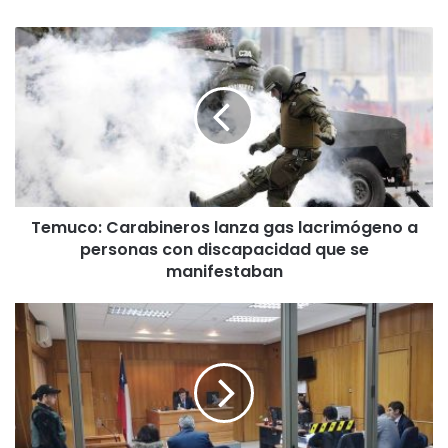
T
e
m
u
c
o
:
C
a
Temuco: Carabineros lanza gas lacrimógeno a
r
personas con discapacidad que se
a
b
manifestaban
i
n
C
e
o
r
n
o
c
s
e
l
j
a
a