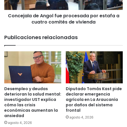
n
l
z
a
a
Concejala de Angol fue procesada por estafa a
d
g
cuatro comités de vivienda
e
a
A
s
n
Publicaciones relacionadas
l
g
a
o
c
l
r
f
i
u
m
e
ó
p
g
r
e
o
Desempleo y deudas
Diputado Tomás Kast pide
n
c
deterioran la salud mental:
declarar emergencia
o
e
investigador UST explica
agrícola en La Araucanía
a
cómo las crisis
por daños del sistema
s
p
económicas aumentan la
frontal
a
ansiedad
e
d
agosto 4, 2026
r
a
agosto 4, 2026