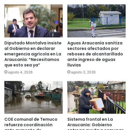
s
p
o
o
n
r
a
e
s
s
c
t
o
a
Diputado Montalva insiste
Aguas Araucanía sanitiza
n
f
al Gobierno en declarar
sectores afectados por
d
a
emergencia agrícola en La
reboses de alcantarillado
i
a
Araucanía: “Necesitamos
ante ingreso de aguas
s
c
que esto sea ya”
lluvias
c
u
agosto 4, 2026
agosto 3, 2026
a
a
p
t
a
r
c
o
i
c
d
o
a
m
d
i
COE comunal de Temuco
Sistema frontal en La
q
t
refuerza coordinación
Araucanía: Gobierno
u
é