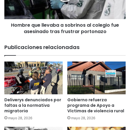
e
a
q
c
u
o
e
r
Hombre que llevaba a sobrinos al colegio fue
l
t
asesinado tras frustrar portonazo
l
e
e
d
v
Publicaciones relacionadas
e
a
e
b
n
a
e
a
r
s
g
o
í
b
a
r
e
i
Deliverys denunciados por
Gobierno refuerza
l
n
faltas a la normativa
programa de Apoyo a
é
o
migratoria
Víctimas de violencia rural
c
s
mayo 28, 2026
mayo 28, 2026
t
a
r
l