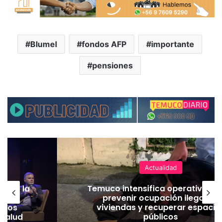
Blumel
fondos AFP
importante
pensiones
Actualidad
% de la
Temuco intensifica operativos p
a y
prevenir ocupación ilegal de
uevos
viviendas y recuperar espacio
 salud
públicos