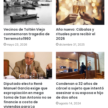
i
c
c
o
o
l
e
e
n
g
L
Vecinos de Toltén Viejo
Año nuevo: Cábalas y
i
conmemoran tragedia de
rituales para recibir el
u
o
Terremoto1960
2026
m
f
a
u
mayo 23, 2026
diciembre 31, 2025
c
e
o
a
s
e
s
i
n
Diputado electo René
Condenan a 32 años de
a
Manuel García exige que
cárcel a sujeto que intentó
d
expropiación en mega
asesinar a su esposa e hijo
o
toma de San Antonio no se
de dos años
t
financie a costa de
agosto 14, 2024
r
viviendas para La