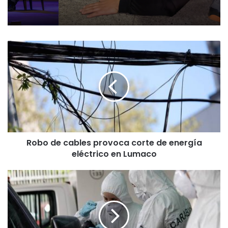
R
o
b
o
d
e
c
a
b
Robo de cables provoca corte de energía
l
eléctrico en Lumaco
e
s
p
H
r
o
o
m
v
b
o
r
c