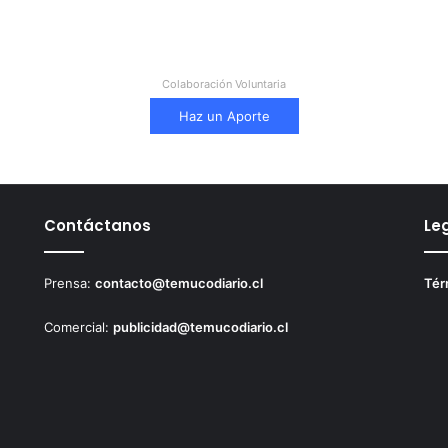
Colaboración Voluntaria
Haz un Aporte
Contáctanos
Le
Prensa:
contacto@temucodiario.cl
Tér
Comercial:
publicidad@temucodiario.cl