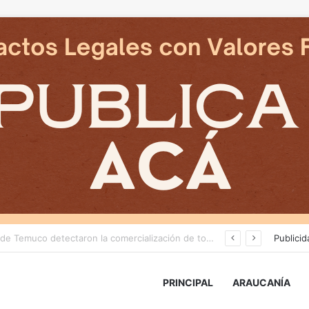
Empresarios de Angol donan cuatro hectáreas para apoyar reubicación de familias afectadas por inundaciones
Publicid
PRINCIPAL
ARAUCANÍA