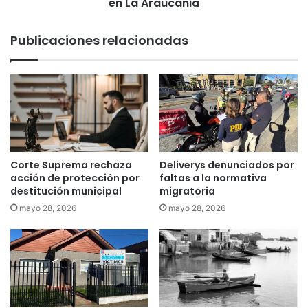
n
en La Araucania
á
c
r
i
Publicaciones relacionadas
i
a
d
q
o
u
s
e
e
r
s
e
t
l
á
l
d
a
Corte Suprema rechaza
Deliverys denunciados por
e
p
acción de protección por
faltas a la normativa
s
o
destitución municipal
migratoria
t
r
mayo 28, 2026
mayo 28, 2026
r
L
u
e
y
y
e
A
n
n
d
t
o
i