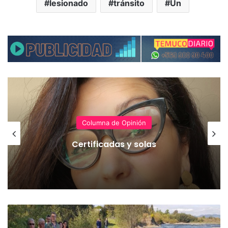
lesionado
tránsito
Un
Columna de Opinión
Certificadas y solas
D
e