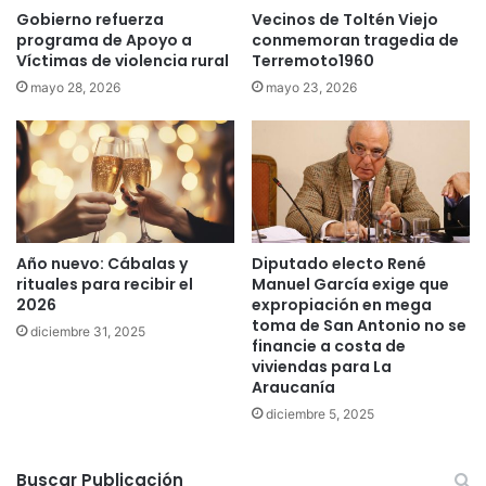
r
t
Gobierno refuerza
Vecinos de Toltén Viejo
i
programa de Apoyo a
conmemoran tragedia de
e
Víctimas de violencia rural
Terremoto1960
b
r
e
r
mayo 28, 2026
mayo 23, 2026
r
o
a
r
d
i
e
s
l
t
r
a
í
t
Año nuevo: Cábalas y
Diputado electo René
o
r
rituales para recibir el
Manuel García exige que
C
a
2026
expropiación en mega
a
s
toma de San Antonio no se
diciembre 31, 2025
u
n
financie a costa de
t
u
viviendas para La
í
e
Araucanía
n
v
diciembre 5, 2025
e
o
n
a
T
t
Buscar Publicación