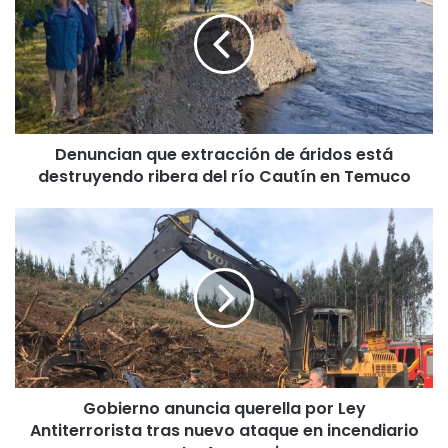
n
u
n
c
i
a
n
Denuncian que extracción de áridos está
q
destruyendo ribera del río Cautín en Temuco
u
e
e
G
x
o
t
b
r
i
a
e
c
r
c
n
i
o
ó
a
n
Gobierno anuncia querella por Ley
n
d
Antiterrorista tras nuevo ataque en incendiario
u
e