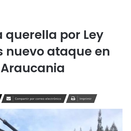
Publicidad
 querella por Ley
as nuevo ataque en
a Araucania
Compartir por correo electrónico
Imprimir