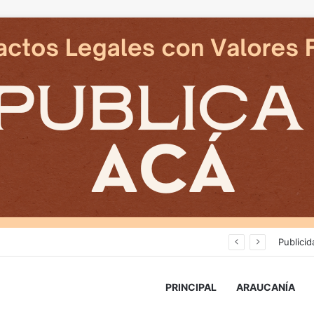
Avanza construcción de nuevas vías del proyecto de extensión Tren Temuco-Gorbea
Publicid
PRINCIPAL
ARAUCANÍA