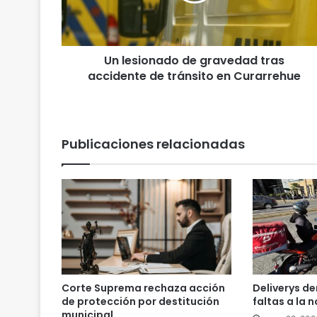
i
o
n
a
Un lesionado de gravedad tras
d
accidente de tránsito en Curarrehue
o
d
e
g
r
Publicaciones relacionadas
a
v
e
d
a
d
t
r
a
s
Corte Suprema rechaza acción
Deliverys d
a
de protección por destitución
faltas a la 
c
municipal