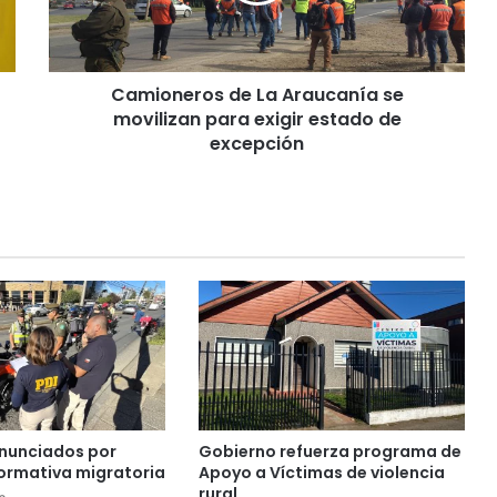
n
e
r
o
Camioneros de La Araucanía se
s
movilizan para exigir estado de
d
e
excepción
L
a
A
r
a
u
c
a
n
í
a
s
e
enunciados por
Gobierno refuerza programa de
m
normativa migratoria
Apoyo a Víctimas de violencia
o
rural