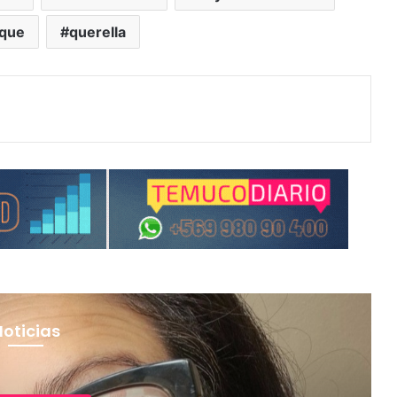
aque
querella
Noticias