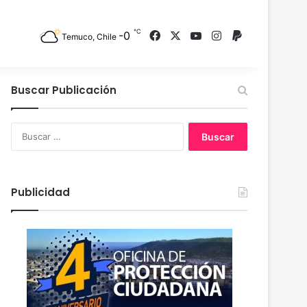
℃
-0
Facebook
X
YouTube
Instagram
PayPal
Temuco, Chile
Buscar Publicación
B
u
s
c
a
Publicidad
r
: