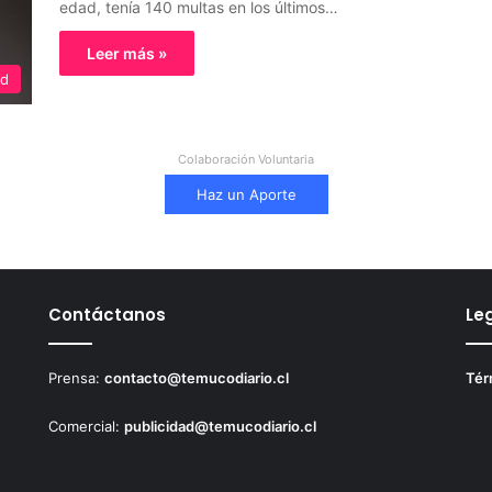
edad, tenía 140 multas en los últimos…
Leer más »
ed
Colaboración Voluntaria
Haz un Aporte
Contáctanos
Le
Prensa:
contacto@temucodiario.cl
Tér
Comercial:
publicidad@temucodiario.cl