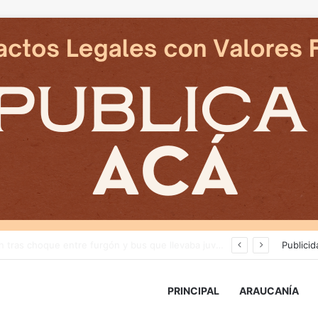
Avanza construcción de nuevas vías del proyecto de extensión Tren Temuco-Gorbea
Publicid
PRINCIPAL
ARAUCANÍA